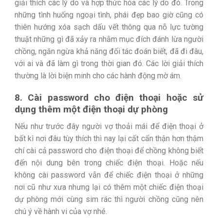
giải thích các lý do và hợp thức hóa các lý do đó. Trong
những tình huống ngoại tình, phái đẹp bao giờ cũng có
thiên hướng xóa sạch dấu vết thông qua nỗ lực tường
thuật những gì đã xảy ra nhằm mục đích đánh lừa người
chồng, ngăn ngừa khả năng đối tác đoán biết, đã đi đâu,
với ai và đã làm gì trong thời gian đó. Các lời giải thích
thường là lời biện minh cho các hành động mờ ám.
8. Cài password cho điện thoại hoặc sử
dụng thêm một điện thoại dự phòng
Nếu như trước đây người vợ thoải mái để điện thoại ở
bất kì nơi đâu tùy thích thì nay lại cất cẩn thận hơn thậm
chí cài cả password cho điện thoại để chồng không biết
đến nội dung bên trong chiếc điện thoại. Hoặc nếu
không cài password vẫn để chiếc điện thoại ở những
nơi cũ như xưa nhưng lại có thêm một chiếc điện thoại
dự phòng mới cùng sim rác thì người chồng cũng nên
chú ý về hành vi của vợ nhé.