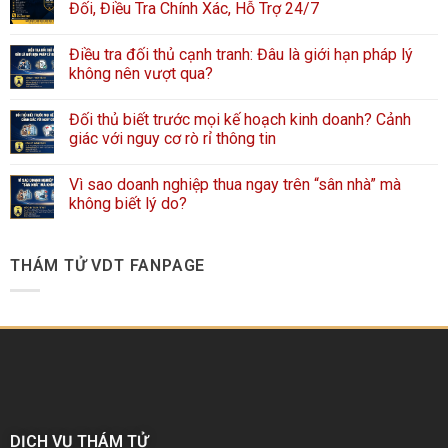
Đối, Điều Tra Chính Xác, Hỗ Trợ 24/7
Điều tra đối thủ cạnh tranh: Đâu là giới hạn pháp lý
không nên vượt qua?
Đối thủ biết trước mọi kế hoạch kinh doanh? Cảnh
giác với nguy cơ rò rỉ thông tin
Vì sao doanh nghiệp thua ngay trên “sân nhà” mà
không biết lý do?
THÁM TỬ VDT FANPAGE
DỊCH VỤ THÁM TỬ