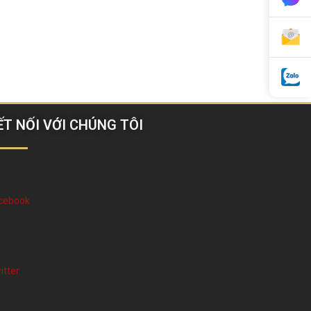
ẾT NỐI VỚI CHÚNG TÔI
cebook
itter