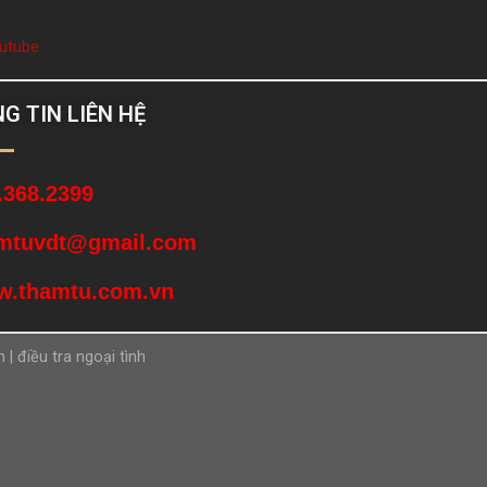
utube
G TIN LIÊN HỆ
.368.2399
mtuvdt@gmail.com
.thamtu.com.vn
n
|
điều tra ngoại tình