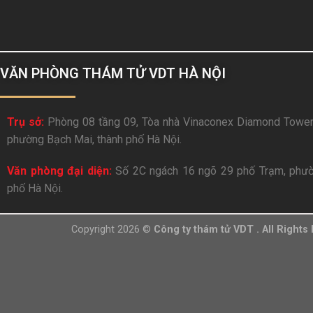
VĂN PHÒNG THÁM TỬ VDT HÀ NỘI
Trụ sở:
Phòng 08 tầng 09, Tòa nhà Vinaconex Diamond Tower
phường Bạch Mai, thành phố Hà Nội.
Văn phòng đại diện:
Số 2C ngách 16 ngõ 29 phố Trạm, phườ
phố Hà Nội.
Copyright 2026 ©
Công ty thám tử VDT . All Rights