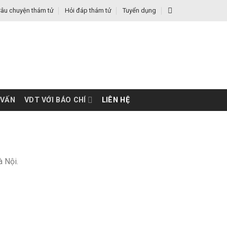
âu chuyện thám tử
Hỏi đáp thám tử
Tuyển dụng
 VẤN
VDT VỚI BÁO CHÍ
LIÊN HỆ
 Nội.