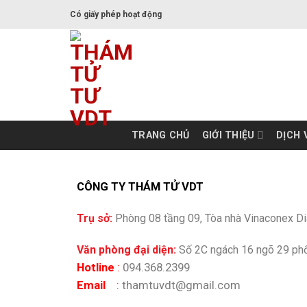
Có giấy phép hoạt động
TRANG CHỦ
GIỚI THIỆU
DỊCH 
CÔNG TY THÁM TỬ VDT
Trụ sở:
Phòng 08 tầng 09, Tòa nhà Vinaconex D
Văn phòng đại diện:
Số 2C ngách 16 ngõ 29 phố
Hotline
:
094.368.2399
Email
:
thamtuvdt@gmail.com