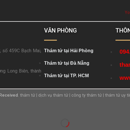
Yo
VĂN PHÒNG
THÔN
, số 459C Bạch Mai,
Thám tử tại Hải Phòng
094
Thám tử tại Đà Nẵng
tha
ng Long Biên, thành
Thám tử tại TP. HCM
www
 Received
.
thám tử
|
dịch vụ thám tử
|
công ty thám tử
|
thám tử uy tí