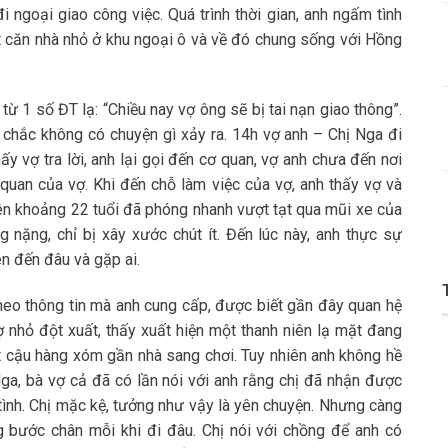
 ngoại giao công việc. Quá trình thời gian, anh ngấm tình
t căn nhà nhỏ ở khu ngoại ô và về đó chung sống với Hồng
ừ 1 số ĐT lạ: “Chiều nay vợ ông sẽ bị tai nạn giao thông”.
ĩ chắc không có chuyện gì xảy ra. 14h vợ anh – Chị Nga đi
y vợ tra lời, anh lại gọi đến cơ quan, vợ anh chưa đến nơi
 quan của vợ. Khi đến chỗ làm việc của vợ, anh thấy vợ và
iên khoảng 22 tuổi đã phóng nhanh vượt tạt qua mũi xe của
 nặng, chỉ bị xây xước chút ít. Đến lúc này, anh thực sự
ên đến đâu và gặp ai.
Theo thông tin mà anh cung cấp, được biết gần đây quan hệ
 nhỏ đột xuất, thấy xuất hiện một thanh niên lạ mặt đang
ột cậu hàng xóm gần nhà sang chơi. Tuy nhiên anh không hề
Nga, bà vợ cả đã có lần nói với anh rằng chị đã nhận được
tình. Chị mặc kệ, tưởng như vậy là yên chuyện. Nhưng càng
g bước chân mỗi khi đi đâu. Chị nói với chồng để anh có