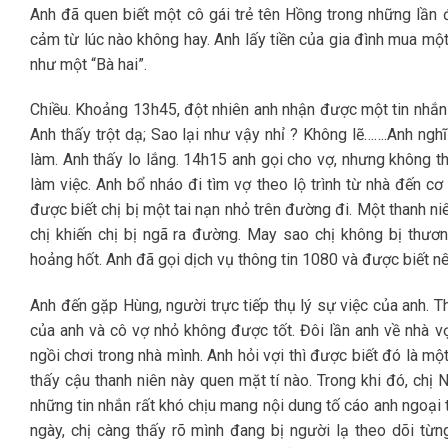
Anh đã quen biết một cô gái trẻ tên Hồng trong những lần đi
cảm từ lúc nào không hay. Anh lấy tiền của gia đình mua mộ
như một “Bà hai”.
Chiều. Khoảng 13h45, đột nhiên anh nhận được một tin nhắn t
Anh thấy trột dạ; Sao lại như vậy nhỉ ? Không lẽ…….Anh ngh
làm. Anh thấy lo lắng. 14h15 anh gọi cho vợ, nhưng không thấ
làm việc. Anh bổ nháo đi tìm vợ theo lộ trình từ nhà đến cơ
được biết chị bị một tai nạn nhỏ trên đường đi. Một thanh n
chị khiến chị bị ngã ra đường. May sao chị không bị thương
hoảng hốt. Anh đã gọi dịch vụ thông tin 1080 và được biết n
Anh đến gặp Hùng, người trực tiếp thụ lý sự việc của anh. 
của anh và cô vợ nhỏ không được tốt. Đôi lần anh về nhà vợ
ngồi chơi trong nhà mình. Anh hỏi vợi thì được biết đó là m
thấy cậu thanh niên này quen mặt tí nào. Trong khi đó, chị 
những tin nhắn rất khó chịu mang nội dung tố cáo anh ngoại 
ngày, chị càng thấy rõ mình đang bị người lạ theo dõi từn