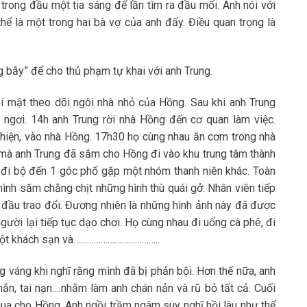
rong đầu một tia sáng để lần tìm ra đầu mối. Anh nói với
thể là một trong hai bà vợ của anh đấy. Điều quan trọng là
 bẫy” để cho thủ phạm tự khai với anh Trung.
 mật theo dõi ngôi nhà nhỏ của Hồng. Sau khi anh Trung
 ngơi. 14h anh Trung rời nhà Hồng đến cơ quan làm việc.
 hiện, vào nhà Hồng. 17h30 họ cùng nhau ăn cơm trong nhà
n mà anh Trung đã sắm cho Hồng đi vào khu trung tâm thành
, đi bộ đến 1 góc phố gặp một nhóm thanh niên khác. Toàn
ình săm chằng chịt những hình thù quái gở. Nhân viên tiếp
đầu trao đổi. Đương nhiên là những hình ảnh này đã được
người lại tiếp tục dạo chơi. Họ cùng nhau đi uống cà phê, đi
o một khách sạn và………………………………..
g váng khi nghĩ rằng mình đã bị phản bội. Hơn thế nữa, anh
ắn, tai nạn….nhằm làm anh chán nản và rũ bỏ tất cả. Cuối
ua cho Hồng. Anh ngồi trầm ngâm suy nghĩ hồi lâu như thể