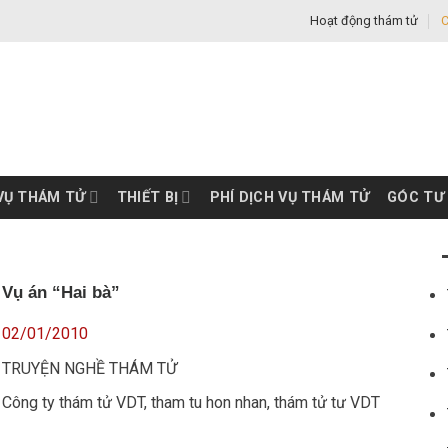
Hoạt động thám tử
C
VỤ THÁM TỬ
THIẾT BỊ
PHÍ DỊCH VỤ THÁM TỬ
GÓC TƯ
Vụ án “Hai bà”
02/01/2010
TRUYỆN NGHỀ THÁM TỬ
Công ty thám tử VDT
,
tham tu hon nhan
,
thám tử tư VDT