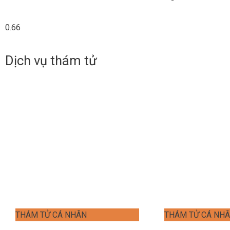
Dịch vụ thám tử
THÁM TỬ CÁ NHÂN
THÁM TỬ CÁ NH