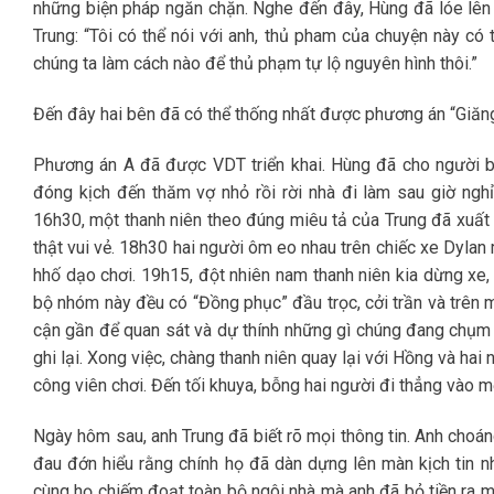
những biện pháp ngăn chặn. Nghe đến đây, Hùng đã lóe lên t
Trung: “Tôi có thể nói với anh, thủ pham của chuyện này có 
chúng ta làm cách nào để thủ phạm tự lộ nguyên hình thôi.”
Đến đây hai bên đã có thể thống nhất được phương án “Giăng
Phương án A đã được VDT triển khai. Hùng đã cho người bí
đóng kịch đến thăm vợ nhỏ rồi rời nhà đi làm sau giờ nghỉ
16h30, một thanh niên theo đúng miêu tả của Trung đã xuất
thật vui vẻ. 18h30 hai người ôm eo nhau trên chiếc xe Dyla
hhố dạo chơi. 19h15, đột nhiên nam thanh niên kia dừng xe
bộ nhóm này đều có “Đồng phục” đầu trọc, cởi trần và trên m
cận gần để quan sát và dự thính những gì chúng đang chụm 
ghi lại. Xong việc, chàng thanh niên quay lại với Hồng và hai 
công viên chơi. Đến tối khuya, bỗng hai người đi thẳng và
Ngày hôm sau, anh Trung đã biết rõ mọi thông tin. Anh choán
đau đớn hiểu rằng chính họ đã dàn dựng lên màn kịch tin nh
cùng họ chiếm đoạt toàn bộ ngôi nhà mà anh đã bỏ tiền ra m