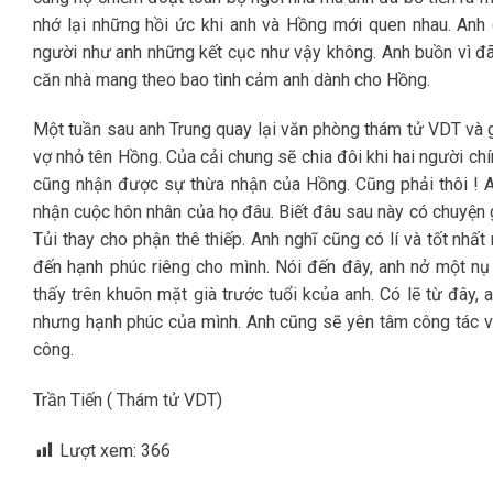
nhớ lại những hồi ức khi anh và Hồng mới quen nhau. Anh
người như anh những kết cục như vậy không. Anh buồn vì đã
căn nhà mang theo bao tình cảm anh dành cho Hồng.
Một tuần sau anh Trung quay lại văn phòng thám tử VDT và gặ
vợ nhỏ tên Hồng. Của cải chung sẽ chia đôi khi hai người chí
cũng nhận được sự thừa nhận của Hồng. Cũng phải thôi ! A
nhận cuộc hôn nhân của họ đâu. Biết đâu sau này có chuyện gì 
Tủi thay cho phận thê thiếp. Anh nghĩ cũng có lí và tốt nhất
đến hạnh phúc riêng cho mình. Nói đến đây, anh nở một nụ
thấy trên khuôn mặt già trước tuổi kcủa anh. Có lẽ từ đây,
nhưng hạnh phúc của mình. Anh cũng sẽ yên tâm công tác và
công.
Trần Tiến ( Thám tử VDT)
Lượt xem:
366