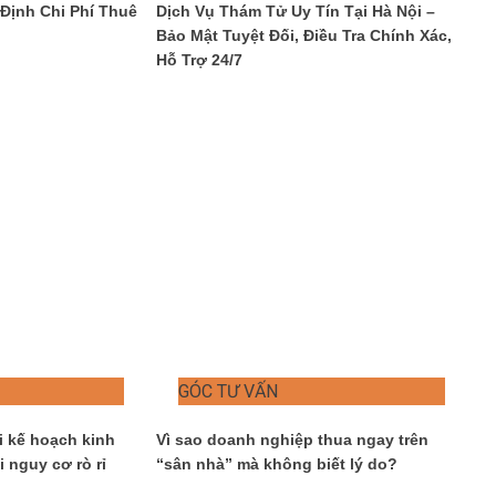
Định Chi Phí Thuê
Dịch Vụ Thám Tử Uy Tín Tại Hà Nội –
Bảo Mật Tuyệt Đối, Điều Tra Chính Xác,
Hỗ Trợ 24/7
GÓC TƯ VẤN
i kế hoạch kinh
Vì sao doanh nghiệp thua ngay trên
 nguy cơ rò rỉ
“sân nhà” mà không biết lý do?