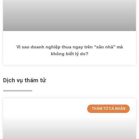
Vì sao doanh nghiệp thua ngay trên “sân nhà” mà
không biết lý do?
Dịch vụ thám tử
THÁM TỬ CÁ NHÂN