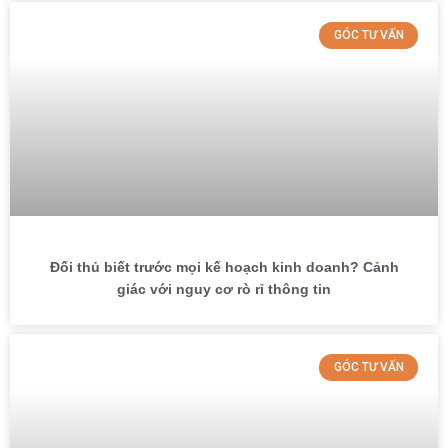
GÓC TƯ VẤN
Đối thủ biết trước mọi kế hoạch kinh doanh? Cảnh
giác với nguy cơ rò rỉ thông tin
GÓC TƯ VẤN