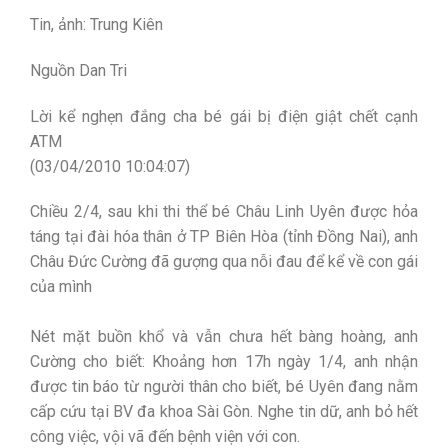
Tin, ảnh: Trung Kiên
Nguồn Dan Tri
Lời kể nghẹn đắng cha bé gái bị điện giật chết cạnh
ATM
(03/04/2010 10:04:07)
Chiều 2/4, sau khi thi thể bé Châu Linh Uyên được hỏa
táng tại đài hóa thân ở TP Biên Hòa (tỉnh Đồng Nai), anh
Châu Đức Cường đã gượng qua nỗi đau để kể về con gái
của mình
Nét mặt buồn khổ và vẫn chưa hết bàng hoàng, anh
Cường cho biết: Khoảng hơn 17h ngày 1/4, anh nhận
được tin báo từ người thân cho biết, bé Uyên đang nằm
cấp cứu tại BV đa khoa Sài Gòn. Nghe tin dữ, anh bỏ hết
công việc, vội vã đến bệnh viện với con.