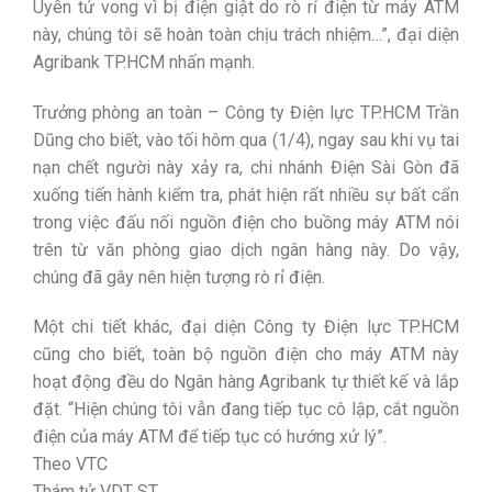
Uyên tử vong vì bị điện giật do rò rỉ điện từ máy ATM
này, chúng tôi sẽ hoàn toàn chịu trách nhiệm…”, đại diện
Agribank TP.HCM nhấn mạnh.
Trưởng phòng an toàn – Công ty Điện lực TP.HCM Trần
Dũng cho biết, vào tối hôm qua (1/4), ngay sau khi vụ tai
nạn chết người này xảy ra, chi nhánh Điện Sài Gòn đã
xuống tiến hành kiểm tra, phát hiện rất nhiều sự bất cẩn
trong việc đấu nối nguồn điện cho buồng máy ATM nói
trên từ văn phòng giao dịch ngân hàng này. Do vậy,
chúng đã gây nên hiện tượng rò rỉ điện.
Một chi tiết khác, đại diện Công ty Điện lực TP.HCM
cũng cho biết, toàn bộ nguồn điện cho máy ATM này
hoạt động đều do Ngân hàng Agribank tự thiết kế và lắp
đặt. “Hiện chúng tôi vẫn đang tiếp tục cô lập, cắt nguồn
điện của máy ATM để tiếp tục có hướng xử lý”.
Theo VTC
Thám tử VDT ST