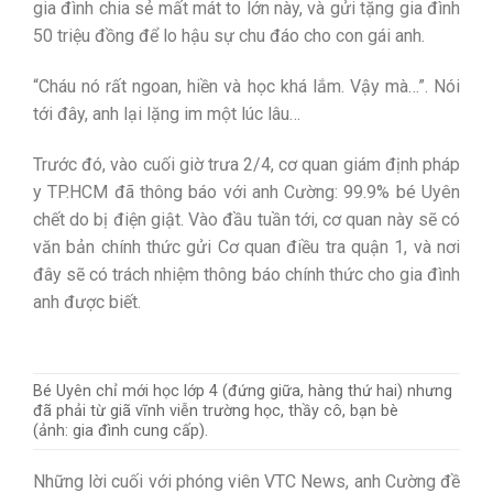
gia đình chia sẻ mất mát to lớn này, và gửi tặng gia đình
50 triệu đồng để lo hậu sự chu đáo cho con gái anh.
“Cháu nó rất ngoan, hiền và học khá lắm. Vậy mà…”. Nói
tới đây, anh lại lặng im một lúc lâu…
Trước đó, vào cuối giờ trưa 2/4, cơ quan giám định pháp
y TP.HCM đã thông báo với anh Cường: 99.9% bé Uyên
chết do bị điện giật. Vào đầu tuần tới, cơ quan này sẽ có
văn bản chính thức gửi Cơ quan điều tra quận 1, và nơi
đây sẽ có trách nhiệm thông báo chính thức cho gia đình
anh được biết.
Bé Uyên chỉ mới học lớp 4 (đứng giữa, hàng thứ hai) nhưng
đã phải từ giã vĩnh viễn trường học, thầy cô, bạn bè
(ảnh: gia đình cung cấp).
Những lời cuối với phóng viên VTC News, anh Cường đề