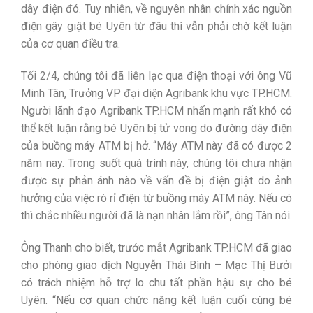
dây điện đó. Tuy nhiên, về nguyên nhân chính xác nguồn
điện gây giật bé Uyên từ đâu thì vẫn phải chờ kết luận
của cơ quan điều tra.
Tối 2/4, chúng tôi đã liên lạc qua điện thoại với ông Vũ
Minh Tân, Trưởng VP đại diện Agribank khu vực TP.HCM.
Người lãnh đạo Agribank TP.HCM nhấn mạnh rất khó có
thể kết luận rằng bé Uyên bị tử vong do đường dây điện
của buồng máy ATM bị hở. “Máy ATM này đã có được 2
năm nay. Trong suốt quá trình này, chúng tôi chưa nhận
được sự phản ánh nào về vấn đề bị điện giật do ảnh
hưởng của việc rò rỉ điện từ buồng máy ATM này. Nếu có
thì chắc nhiều người đã là nạn nhân lắm rồi”, ông Tân nói.
Ông Thanh cho biết, trước mắt Agribank TP.HCM đã giao
cho phòng giao dịch Nguyễn Thái Bình – Mạc Thị Bưởi
có trách nhiệm hỗ trợ lo chu tất phần hậu sự cho bé
Uyên. “Nếu cơ quan chức năng kết luận cuối cùng bé