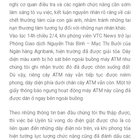
nghị cơ quan điều tra và các ngành chức năng cần sớm
làm sáng tỏ vụ việc, kết luận nguyên nhân rõ ràng về cái
chết thường tâm của con gái anh, nhằm tránh những tai
nạn thương tâm tương tự đối với những nạn nhân khác.
Vào lúc 14h chiều 2/4, khi phóng viên VTC News trở lại
Phòng Giao dịch Nguyễn Thái Bình – Mạc Thị Bưởi của
Ngân hàng Agribank, hiện trường đã được giải tỏa. Dây
diện màu xanh bị hở sát bên ngoài buồng máy ATM như
chúng tôi ghi nhận trước đó đã được chôn xuống đất.
Dù vậy, riêng cây ATM này vẫn tiếp tục được niêm
phong, dây diện phía dưới chân cây ATM vẫn còn. Một tờ
giấy thông báo ngưng hoạt động máy ATM này cũng đã
được dán ở ngay bên ngoài buồng.
Theo những thông tin ban đầu chúng tôi thu thập được,
thì việc bé Uyên tử vong do điện giật được cho là có
liên quan đến những dây điện nói trên, và khi phong tỏa
hiện tường lực lượng chức năng cũng đã đánh dấu các