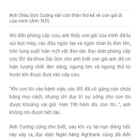
Anh Châu Đức Cường vẫn còn thẫn thờ kể về con gái út
của mình (Ảnh: N.D)
Khi đến phòng cấp cứu, anh thấy con gái của mình đã bị
sùi bọt mép, các đầu ngón tay và ngón chân bị đen tím,
trên lưng xuất hiện một vệt đen dài. Đại diện phòng cấp
cứu BV đa khoa Sài Gòn cho anh biết con gái anh đã có
hiện tượng chết lâm sàng, ngưng tim và ngưng thở từ
trước khi được đưa vào cấp cứu.
“Khi con tôi vào bệnh viện, các BS đã cố gắng cứu chữa
bằng mọi cách, nhưng chỉ duy trì sự sống cho con tôi
được khoảng vài giờ. Hơn 19h hôm đó, con tôi…”, anh
không nói được hết câu.
Anh Cường cũng cho biết, sau khi vụ tai nạn đáng tiếc
này xày ra, đại diện Ngân hàng Agribank cũng đã đến