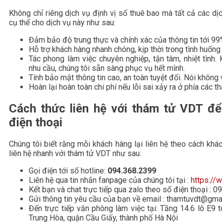
Không chỉ riêng dịch vụ định vị số thuê bao mà tất cả các d
cụ thể cho dịch vụ này như sau:
Đảm bảo độ trung thực và chính xác của thông tin tới 99
Hỗ trợ khách hàng nhanh chóng, kịp thời trong tình huống
Tác phong làm việc chuyên nghiệp, tận tâm, nhiệt tình.
nhu cầu, chúng tôi sẵn sàng phục vụ hết mình.
Tính bảo mật thông tin cao, an toàn tuyệt đối. Nói không v
Hoàn lại hoàn toàn chi phí nếu lỗi sai xảy ra ở phía các t
Cách thức liên hệ với thám tử
VDT để 
điện thoại
Chúng tôi biết rằng mỗi khách hàng lại liên hệ theo cách khá
liên hệ nhanh với thám tử VDT như sau:
Gọi điện tới số hotline:
094.368.2399
Liên hệ qua tin nhắn fanpage của chúng tôi tại :
https://
Kết bạn và chat trực tiếp qua zalo theo số điện thoại : 
Gửi thông tin yêu cầu của bạn về email : thamtuvdt@gma
Đến trực tiếp văn phòng làm việc tại: Tầng 14.6 lô 
Trung Hòa, quận Cầu Giấy, thành phố Hà Nội