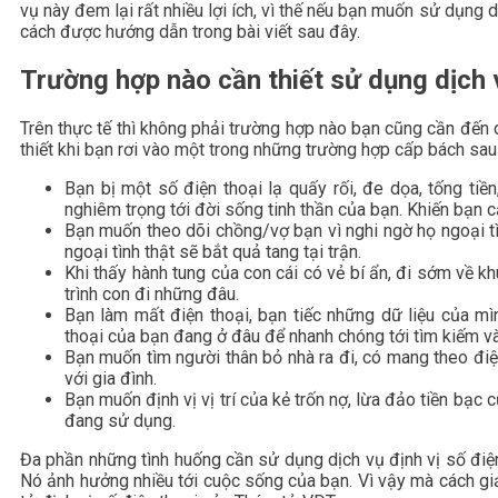
vụ này đem lại rất nhiều lợi ích, vì thế nếu bạn muốn sử dụng d
cách được hướng dẫn trong bài viết sau đây.
Trường hợp nào cần thiết sử dụng dịch v
Trên thực tế thì không phải trường hợp nào bạn cũng cần đến d
thiết khi bạn rơi vào một trong những trường hợp cấp bách sau
Bạn bị một số điện thoại lạ quấy rối, đe dọa, tống tiền
nghiêm trọng tới đời sống tinh thần của bạn. Khiến bạn c
Bạn muốn theo dõi chồng/vợ bạn vì nghi ngờ họ ngoại tình
ngoại tình thật sẽ bắt quả tang tại trận.
Khi thấy hành tung của con cái có vẻ bí ẩn, đi sớm về kh
trình con đi những đâu.
Bạn làm mất điện thoại, bạn tiếc những dữ liệu của mì
thoại của bạn đang ở đâu để nhanh chóng tới tìm kiếm và
Bạn muốn tìm người thân bỏ nhà ra đi, có mang theo điệ
với gia đình.
Bạn muốn định vị vị trí của kẻ trốn nợ, lừa đảo tiền bạc 
đang sử dụng.
Đa phần những tình huống cần sử dụng dịch vụ định vị số điện
Nó ảnh hưởng nhiều tới cuộc sống của bạn. Vì vậy mà cách giả