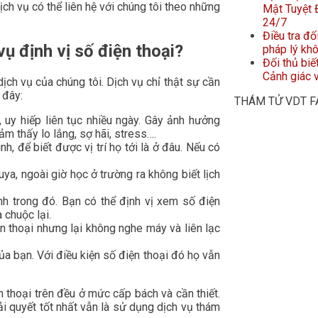
ịch vụ có thể liên hệ với chúng tôi theo những
Mật Tuyệt Đ
24/7
Điều tra đố
ụ định vị số điện thoại?
pháp lý kh
Đối thủ biế
Cảnh giác v
ịch vụ của chúng tôi. Dịch vụ chỉ thật sự cần
 đây:
THÁM TỬ VDT 
, uy hiếp liên tục nhiều ngày. Gây ảnh hưởng
ảm thấy lo lắng, sợ hãi, stress….
, để biết được vị trí họ tới là ở đâu. Nếu có
uya, ngoài giờ học ở trường ra không biết lịch
nh trong đó. Bạn có thể định vị xem số điện
 chuộc lại.
n thoại nhưng lại không nghe máy và liên lạc
của bạn. Với điều kiện số điện thoại đó họ vẫn
 thoại trên đều ở mức cấp bách và cần thiết.
i quyết tốt nhất vẫn là sử dụng dịch vụ thám