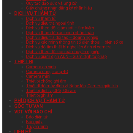
Quy tắc đạo đức và ứng xử
Giấy chứng nhận đăng ký nhãn hiệu
DỊCH VỤ THÁM TỬ
Dịch vụ thám tử
Dịch vụ điều tra ngoại tình
Dịch vụ theo dõi giám sát – tìm kiếm
Dịch vụ thám tử xác minh nhân thân
Dịch vụ điều tra đối tác – doanh nghiệp
Dịch vụ xác minh thông tin số điện thoại – biển số xe
Dịch vụ dò tìm thiết bị nghe lén định vị camera
Dịch vụ theo dõi con cái chuyên nghiệp
Dịch vụ giám định ADN – Giám định tư pháp
THIẾT BỊ
Camera an ninh
Camera dùng sóng 4G
Camera mini
Thiết bị chống ghi âm
Thiết dị dò máy định vị, Nghe lén, Camera giấu kín
Thiết bị định vị GPS, Ghi âm
Thiết bị ghi âm
PHÍ DỊCH VỤ THÁM TỬ
GÓC TƯ VẤN
VDT VỚI BÁO CHÍ
Báo điện tử
Báo giấy
Truyền hình
LIÊN HỆ