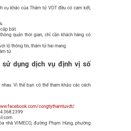
ịch vụ khác của Thám tử VDT đều có cam kết,
%.
 cấp bắt.
 Không quản thời gian, chỉ cần khách hàng có
ới lộ thông tin, thám tử hai mang.
hám tử.
sử dụng dịch vụ định vị số
c nhau. Vì thế bạn có thể tham khảo các cách
www.facebook.com/congtythamtuvdt/
094.368.2399
il.com
E9 tòa nhà VIMECO, đường Phạm Hùng, phường