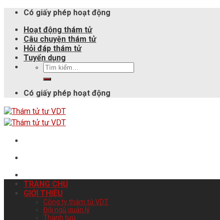
Có giấy phép hoạt động
Hoạt động thám tử
Câu chuyện thám tử
Hỏi đáp thám tử
Tuyển dụng
Có giấy phép hoạt động
TRANG CHỦ
GIỚI THIỆU
Công ty thám tử VDT
Đội ngũ quản lý
Thành tựu