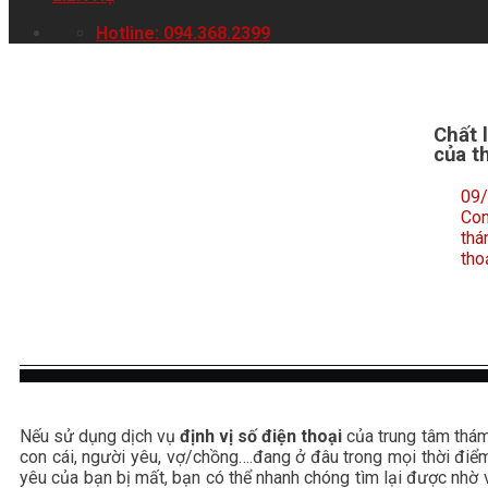
Hotline: 094.368.2399
Chất 
của t
09
Con
thá
tho
Nếu sử dụng dịch vụ
định vị số điện thoại
của trung tâm thám 
con cái, người yêu, vợ/chồng….đang ở đâu trong mọi thời điể
yêu của bạn bị mất, bạn có thể nhanh chóng tìm lại được nhờ v