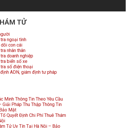
THÁM TỬ
người
tra ngoại tình
dõi con cái
tra nhân thân
 tra doanh nghiệp
tra biển số xe
tra số điện thoại
 định ADN, giám định tư pháp
Xác Minh Thông Tin Theo Yêu Cầu
 Giải Pháp Thu Thập Thông Tin
 Bảo Mật
Tố Quyết Định Chi Phí Thuê Thám
Nội
ám Tử Uy Tín Tại Hà Nội – Bảo