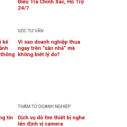
Điều Tra Chính Xác, Hỗ Trợ
24/7
GÓC TƯ VẤN
i kế
Vì sao doanh nghiệp thua
ảnh
ngay trên “sân nhà” mà
ỉ thông
không biết lý do?
THÁM TỬ DOANH NGHIỆP
ng tin
Dịch vụ dò tìm thiết bị nghe
lén định vị camera