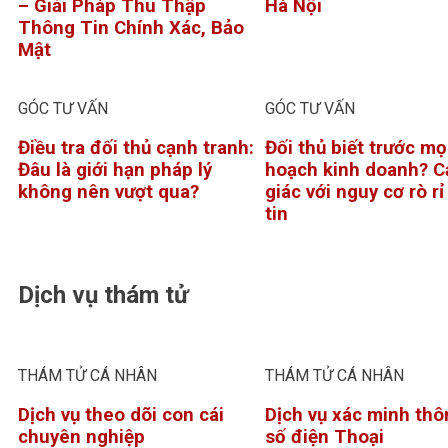
– Giải Pháp Thu Thập
Hà Nội
Thông Tin Chính Xác, Bảo
Mật
GÓC TƯ VẤN
GÓC TƯ VẤN
Điều tra đối thủ cạnh tranh:
Đối thủ biết trước mọ
Đâu là giới hạn pháp lý
hoạch kinh doanh? C
không nên vượt qua?
giác với nguy cơ rò r
tin
Dịch vụ thám tử
THÁM TỬ CÁ NHÂN
THÁM TỬ CÁ NHÂN
Dịch vụ theo dõi con cái
Dịch vụ xác minh thô
chuyên nghiệp
số điện Thoại