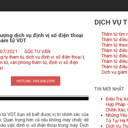
DỊCH VỤ 
Thám tử tìm 
lượng dịch vụ định vị số điện thoại
Thám tử điều 
hám tử VDT
Thám tử theo 
Thám tử điều 
/07/2021
GÓC TƯ VẤN
Thám tử điều
g ty tham tu
,
dịch vụ định vị số điện thoại t
,
Thám tử điều 
m tử
,
văn phòng thám tử
,
định vị số điện
Thám tử điều 
ại
Dịch vụ giám
HOTLINE: 094.368.2399
TIN MỚI NHẤT
Điều Tra, 
Hợp Pháp –
Chính Xác,
tử VDT, bạn sẽ biết được vị trí chính xác của
Những Yếu 
m. Quan trọng hơn cả nếu không may chiếc dế
Tử Tại Hà 
ào việc định vị số điện thoại trong máy. Dịch
Dịch Vụ Th