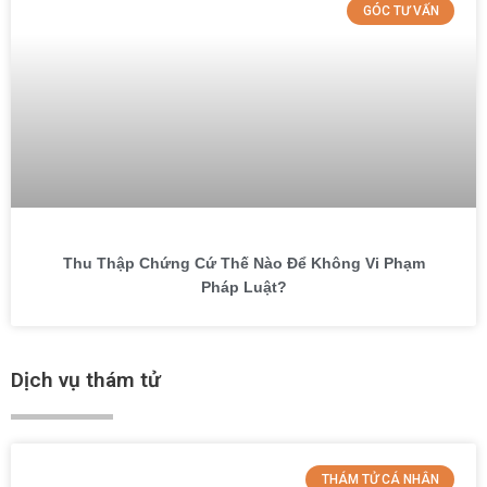
GÓC TƯ VẤN
Thu Thập Chứng Cứ Thế Nào Để Không Vi Phạm
Pháp Luật?
Dịch vụ thám tử
THÁM TỬ CÁ NHÂN