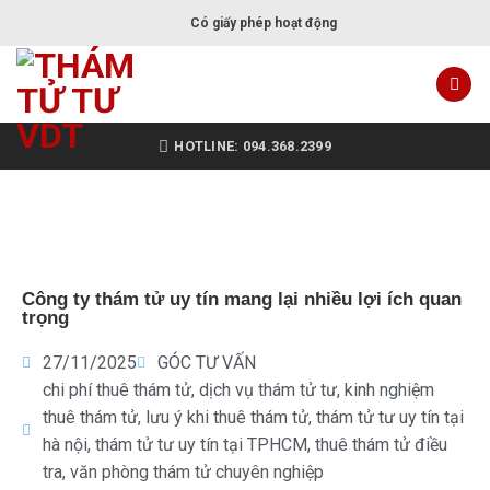
Có giấy phép hoạt động
HOTLINE: 094.368.2399
Công ty thám tử uy tín mang lại nhiều lợi ích quan
trọng
27/11/2025
GÓC TƯ VẤN
chi phí thuê thám tử
,
dịch vụ thám tử tư
,
kinh nghiệm
thuê thám tử
,
lưu ý khi thuê thám tử
,
thám tử tư uy tín tại
hà nội
,
thám tử tư uy tín tại TPHCM
,
thuê thám tử điều
tra
,
văn phòng thám tử chuyên nghiệp