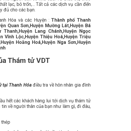
thất lạc, bỏ trốn,… Tất cả các dịch vụ cần đến
ầy đủ cho các bạn.
anh Hóa và các Huyện :
Thành phố Thanh
yện Quan Sơn,Huyện Mường Lát,Huyện Bá
ư Thanh,Huyện Lang Chánh,Huyện Ngọc
 Vĩnh Lộc,Huyện Thiệu Hoá,Huyện Triệu
,Huyện Hoằng Hoá,Huyện Nga Sơn,Huyện
ịnh
của Thám tử VDT
ử tại Thanh Hóa
điều tra về hôn nhân gia đình
u hết các khách hàng lui tới dịch vụ thám tử
tin về người thân của bạn như làm gì, đi đâu,
 thép