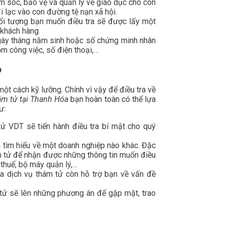
ăm sóc, bảo vệ và quản lý về giáo dục cho con
i lạc vào con đường tệ nạn xã hội.
đối tượng bạn muốn điều tra sẽ được lấy một
 khách hàng.
ngày tháng năm sinh hoặc số chứng minh nhân
m công việc, số điện thoại,…
p
t cách kỹ lưỡng. Chính vì vậy để điều tra về
ám tử tại Thanh Hóa
bạn hoàn toàn có thể lựa
ư:
tử VDT sẽ tiến hành điều tra bí mật cho quý
à tìm hiểu về một doanh nghiệp nào khác. Đặc
hám tử để nhận được những thông tin muốn điều
o thuế, bộ máy quản lý,…
 ra dịch vụ thám tử còn hỗ trợ bạn về vấn đề
 tử sẽ lên những phương án để gặp mặt, trao