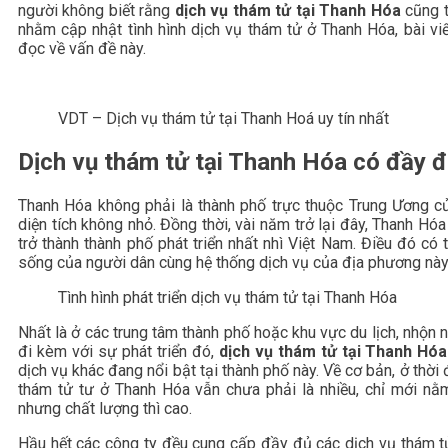
người không biết rằng
dịch vụ thám tử tại Thanh Hóa
cũng t
nhằm cập nhật tình hình dịch vụ thám tử ở Thanh Hóa, bài v
đọc về vấn đề này.
VDT – Dịch vụ thám tử tại Thanh Hoá uy tín nhất
Dịch vụ thám tử tại Thanh Hóa có đầy 
Thanh Hóa không phải là thành phố trực thuộc Trung Ương củ
diện tích không nhỏ. Đồng thời, vài năm trở lại đây, Thanh Hó
trở thành thành phố phát triển nhất nhì Việt Nam. Điều đó có 
sống của người dân cùng hệ thống dịch vụ của địa phương này
Tình hình phát triển dịch vụ thám tử tại Thanh Hóa
Nhất là ở các trung tâm thành phố hoặc khu vực du lịch, nhộn 
đi kèm với sự phát triển đó,
dịch vụ thám tử tại Thanh Hó
dịch vụ khác đang nổi bật tại thành phố này. Về cơ bản, ở thời 
thám tử tư ở Thanh Hóa vẫn chưa phải là nhiều, chỉ mới nằm
nhưng chất lượng thì cao.
Hầu hết các công ty đều cung cấp đầy đủ các dịch vụ thám tử