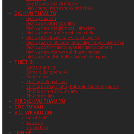
Quy tắc đạo đức và ứng xử
Giấy chứng nhận đăng ký nhãn hiệu
DỊCH VỤ THÁM TỬ
Dịch vụ thám tử
Dịch vụ điều tra ngoại tình
Dịch vụ theo dõi giám sát – tìm kiếm
Dịch vụ thám tử xác minh nhân thân
Dịch vụ điều tra đối tác – doanh nghiệp
Dịch vụ xác minh thông tin số điện thoại – biển số xe
Dịch vụ dò tìm thiết bị nghe lén định vị camera
Dịch vụ theo dõi con cái chuyên nghiệp
Dịch vụ giám định ADN – Giám định tư pháp
THIẾT BỊ
Camera an ninh
Camera dùng sóng 4G
Camera mini
Thiết bị chống ghi âm
Thiết dị dò máy định vị, Nghe lén, Camera giấu kín
Thiết bị định vị GPS, Ghi âm
Thiết bị ghi âm
PHÍ DỊCH VỤ THÁM TỬ
GÓC TƯ VẤN
VDT VỚI BÁO CHÍ
Báo điện tử
Báo giấy
Truyền hình
LIÊN HỆ