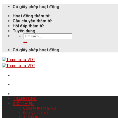
Có giấy phép hoạt động
Hoạt động thám tử
Câu chuyện thám tử
Hỏi đáp thám tử
Tuyển dụng
Có giấy phép hoạt động
TRANG CHỦ
GIỚI THIỆU
Công ty thám tử VDT
Đội ngũ quản lý
Thành tựu