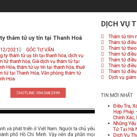
DỊCH VỤ 
Thám tử tìm 
ty thám tử uy tín tại Thanh Hoá
Thám tử điều 
Thám tử theo 
/12/2021
GÓC TƯ VẤN
Thám tử điều 
g ty thám tử uy tín tại thanh hóa
,
dịch vụ
Thám tử điều
m tử thanh hóa
,
Giá dịch vụ thám tử tại
Thám tử điều 
nh Hóa
,
thám tử uy tín tại thanh hóa
,
thuê
Thám tử điều 
m tử tại Thanh Hóa
,
Văn phòng thám tử
Dịch vụ giám
nh Hóa
HOTLINE: 094.368.2399
TIN MỚI NHẤT
Điều Tra, 
Hợp Pháp –
Chính Xác,
Những Yếu 
ành và phát triển ở Việt Nam. Người ta chủ yếu
Tử Tại Hà 
Thành phố Hồ Chí Minh. Vậy nên đa phần mọi
Dịch Vụ Th