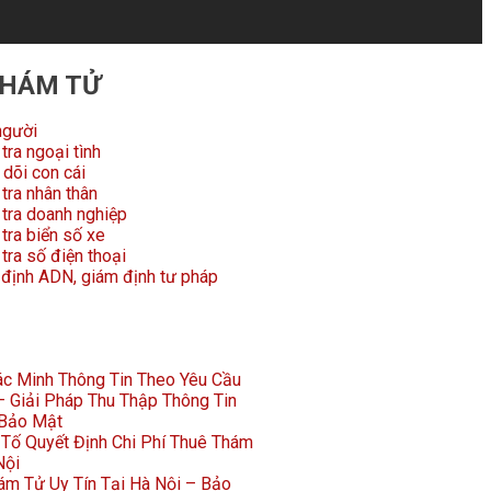
THÁM TỬ
người
tra ngoại tình
dõi con cái
tra nhân thân
 tra doanh nghiệp
tra biển số xe
tra số điện thoại
 định ADN, giám định tư pháp
Xác Minh Thông Tin Theo Yêu Cầu
 Giải Pháp Thu Thập Thông Tin
 Bảo Mật
Tố Quyết Định Chi Phí Thuê Thám
Nội
ám Tử Uy Tín Tại Hà Nội – Bảo