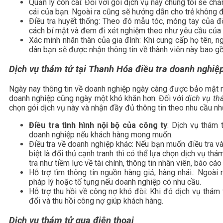
Quản lý con cái: Đối với gói dịch vụ này chúng tôi sẽ ch
cái của bạn. Ngoài ra cũng sẽ hướng dẫn cho trẻ không đ
Điều tra huyết thống: Theo đó mẫu tóc, móng tay của 
cách bí mật và đem đi xét nghiệm theo như yêu cầu của
Xác minh nhân thân của gia đình: Khi cung cấp họ tên, 
dân bạn sẽ được nhận thông tin về thành viên này bao gồ
Dịch vụ thám tử tại Thanh Hóa điều tra doanh nghiệ
Ngày nay thông tin về doanh nghiệp ngày càng được bảo mật mộ
doanh nghiệp cũng ngày một khó khăn hơn. Đối với
dịch vụ th
chọn gói dịch vụ này và nhận đầy đủ thông tin theo nhu cầu nh
Điều tra tình hình nội bộ của công ty
: Dịch vụ thám 
doanh nghiệp nếu khách hàng mong muốn.
Điều tra về doanh nghiệp khác: Nếu bạn muốn điều tra v
biệt là đối thủ cạnh tranh thì có thể lựa chọn dịch vụ t
tra như tiềm lực về tài chính, thông tin nhân viên, báo cá
Hỗ trợ tìm thông tin nguồn hàng giả, hàng nhái.: Ngoài
pháp lý hoặc tố tụng nếu doanh nghiệp có nhu cầu.
Hỗ trợ thu hồi về công nợ khó đòi: Khi đó dịch vụ thám
đổi và thu hồi công nợ giúp khách hàng.
Dịch vụ thám tử qua điện thoại