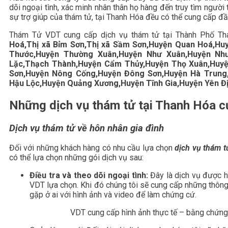
dõi ngoại tình, xác minh nhân thân họ hàng đến truy tìm người 
sự trợ giúp của thám tử, tại Thanh Hóa đều có thể cung cấp đ
Thám Tử VDT cung cấp dịch vụ thám tử tại Thành Phố Th
Hoá,Thị xã Bỉm Sơn,Thị xã Sầm Sơn,Huyện Quan Hoá,Hu
Thước,Huyện Thường Xuân,Huyện Như Xuân,Huyện Nh
Lặc,Thạch Thành,Huyện Cẩm Thủy,Huyện Thọ Xuân,Huyện
Sơn,Huyện Nông Cống,Huyện Đông Sơn,Huyện Hà Trung
Hậu Lộc,Huyện Quảng Xương,Huyện Tĩnh Gia,Huyện Yên Đ
Những dịch vụ thám tử tại Thanh Hóa 
Dịch vụ thám tử về hôn nhân gia đình
Đối với những khách hàng có nhu cầu lựa chọn
dịch vụ thám t
có thể lựa chọn những gói dịch vụ sau:
Điều tra và theo dõi ngoại tình:
Đây là dịch vụ được hầ
VDT lựa chọn. Khi đó chúng tôi sẽ cung cấp những thông 
gặp ở ai với hình ảnh và video để làm chứng cứ.
VDT cung cấp hình ảnh thực tế – bằng chứng