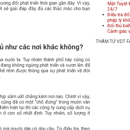
ương đối phát triển thời gian gần đây. Vì vậy,
Mật Tuyệt Đ
iết sẽ giải đáp đầy đủ các thắc mắc cho bạn
24/7
Điều tra đố
pháp lý kh
Đối thủ biế
Cảnh giác v
THÁM TỬ VDT 
đủ như các nơi khác không?
a nước ta. Tuy nhiên thành phố này cũng có
a đang không ngừng phát triển và vươn lên để
thể nhìn được thông qua sự phát triển về đời
.
nhịp sầm uất chẳng kém nơi nào. Chính vì vậy,
a
cũng đã có một “chỗ đứng’’ trong muôn vàn
điểm hiện tại thì các công ty cung cấp dịch vụ
 ở con số nhất định. Tuy nhiên, số lượng ít
 mà người dân có nhu cầu. Từ điều tra, theo