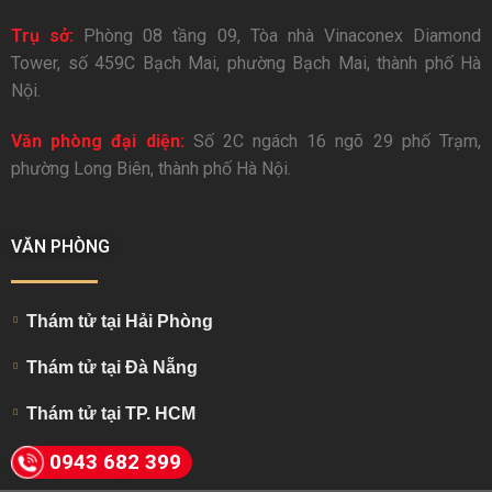
Trụ sở:
Phòng 08 tầng 09, Tòa nhà Vinaconex Diamond
Tower, số 459C Bạch Mai, phường Bạch Mai, thành phố Hà
Nội.
Văn phòng đại diện:
Số 2C ngách 16 ngõ 29 phố Trạm,
phường Long Biên, thành phố Hà Nội.
VĂN PHÒNG
Thám tử tại Hải Phòng
Thám tử tại Đà Nẵng
Thám tử tại TP. HCM
0943 682 399
THÔNG TIN LIÊN HỆ