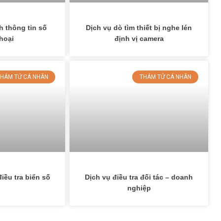
h thông tin số
Dịch vụ dò tìm thiết bị nghe lén
hoại
định vị camera
HÁM TỬ CÁ NHÂN
THÁM TỬ CÁ NHÂN
iều tra biển số
Dịch vụ điều tra đối tác – doanh
nghiệp