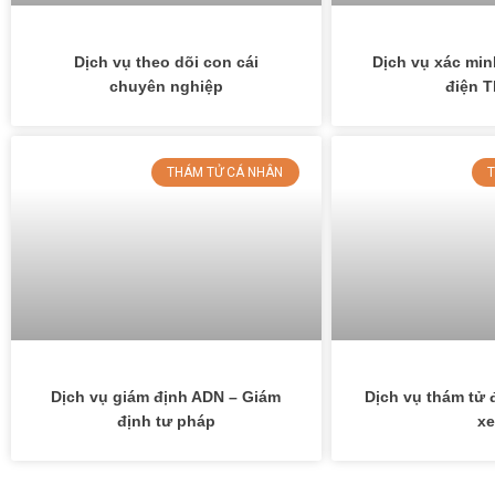
Dịch vụ theo dõi con cái
Dịch vụ xác min
chuyên nghiệp
điện T
THÁM TỬ CÁ NHÂN
T
Dịch vụ giám định ADN – Giám
Dịch vụ thám tử đ
định tư pháp
xe