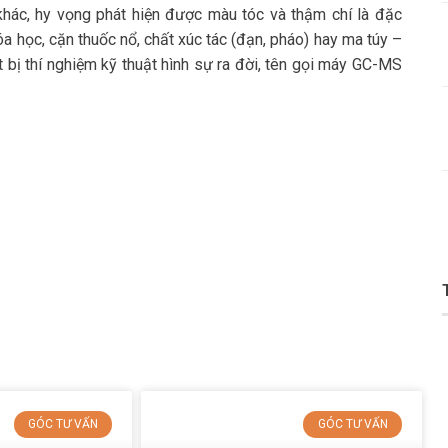
khác, hy vọng phát hiện được màu tóc và thậm chí là đặc
 học, cặn thuốc nổ, chất xúc tác (đạn, pháo) hay ma túy –
 bị thí nghiệm kỹ thuật hình sự ra đời, tên gọi máy GC-MS
GÓC TƯ VẤN
GÓC TƯ VẤN