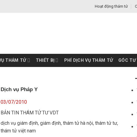
Hoạt động thám tử
C
VỤ THÁM TỬ
THIẾT BỊ
PHÍ DỊCH VỤ THÁM TỬ
GÓC TƯ
Dịch vụ Pháp Y
03/07/2010
BẢN TIN THÁM TỬ TƯ VDT
dịch vụ giám định
,
giám định
,
thám tử hà nội
,
thám tử tư
,
thám tử việt nam