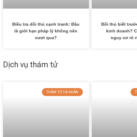
Điều tra đối thủ cạnh tranh: Đâu
Đối thủ biết trư
là giới hạn pháp lý không nên
kinh doanh? C
vượt qua?
nguy cơ rò r
Dịch vụ thám tử
THÁM TỬ CÁ NHÂN
T