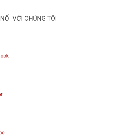
 NỐI VỚI CHÚNG TÔI
book
er
be