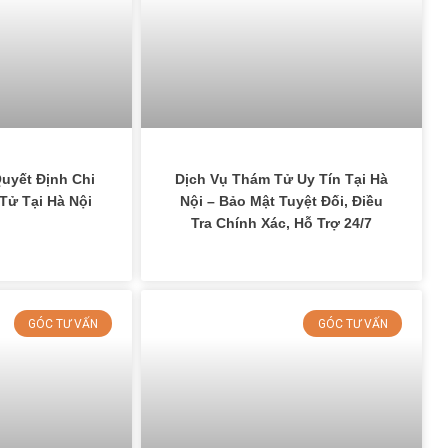
uyết Định Chi
Dịch Vụ Thám Tử Uy Tín Tại Hà
Tử Tại Hà Nội
Nội – Bảo Mật Tuyệt Đối, Điều
Tra Chính Xác, Hỗ Trợ 24/7
GÓC TƯ VẤN
GÓC TƯ VẤN