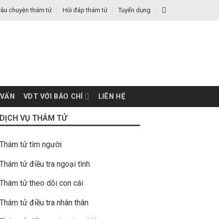
âu chuyện thám tử
Hỏi đáp thám tử
Tuyển dụng
 VẤN
VDT VỚI BÁO CHÍ
LIÊN HỆ
DỊCH VỤ THÁM TỬ
Thám tử tìm người
Thám tử điều tra ngoại tình
Thám tử theo dõi con cái
Thám tử điều tra nhân thân