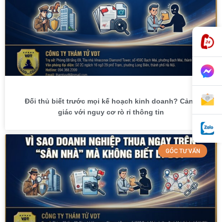
Đối thủ biết trước mọi kế hoạch kinh doanh? Cảnh
giác với nguy cơ rò rỉ thông tin
GÓC TƯ VẤN