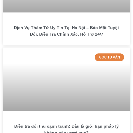
Dịch Vụ Thám Tử Uy Tín Tại Hà Nội – Bảo Mật Tuyệt
Đối, Điều Tra Chính Xác, Hỗ Trợ 24/7
GÓC TƯ VẤN
Điều tra đối thủ cạnh tranh: Đâu là giới hạn pháp lý
không nên vượt qua?