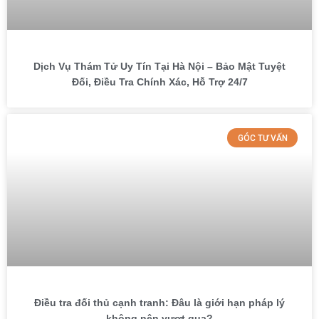
Dịch Vụ Thám Tử Uy Tín Tại Hà Nội – Bảo Mật Tuyệt
Đối, Điều Tra Chính Xác, Hỗ Trợ 24/7
GÓC TƯ VẤN
Điều tra đối thủ cạnh tranh: Đâu là giới hạn pháp lý
không nên vượt qua?