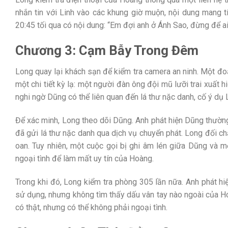
nhắn tin với Linh vào các khung giờ muộn, nội dung mang tí
20:45 tối qua có nội dung: “Em đợi anh ở Ánh Sao, đừng để ai
Chương 3: Cạm Bẫy Trong Đêm
Long quay lại khách sạn để kiểm tra camera an ninh. Một đo
một chi tiết kỳ lạ: một người đàn ông đội mũ lưỡi trai xuất
nghi ngờ Dũng có thể liên quan đến lá thư nặc danh, cố ý dụ
Để xác minh, Long theo dõi Dũng. Anh phát hiện Dũng thường 
đã gửi lá thư nặc danh qua dịch vụ chuyển phát. Long đối ch
oan. Tuy nhiên, một cuộc gọi bị ghi âm lén giữa Dũng và m
ngoại tình để làm mất uy tín của Hoàng.
Trong khi đó, Long kiểm tra phòng 305 lần nữa. Anh phát hi
sử dụng, nhưng không tìm thấy dấu vân tay nào ngoài của Ho
có thật, nhưng có thể không phải ngoại tình.