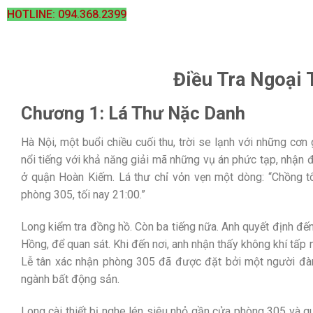
HOTLINE: 094.368.2399
Điều Tra Ngoại 
Chương 1: Lá Thư Nặc Danh
Hà Nội, một buổi chiều cuối thu, trời se lạnh với những cơ
nổi tiếng với khả năng giải mã những vụ án phức tạp, nhận
ở quận Hoàn Kiếm. Lá thư chỉ vỏn vẹn một dòng: “Chồng tô
phòng 305, tối nay 21:00.”
Long kiểm tra đồng hồ. Còn ba tiếng nữa. Anh quyết định đ
Hồng, để quan sát. Khi đến nơi, anh nhận thấy không khí tấp
Lễ tân xác nhận phòng 305 đã được đặt bởi một người đàn
ngành bất động sản.
Long cài thiết bị nghe lén siêu nhỏ gần cửa phòng 305 và q