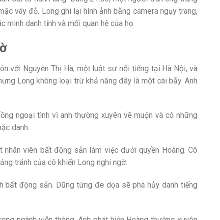
mặc váy đỏ. Long ghi lại hình ảnh bằng camera ngụy trang,
c minh danh tính và mối quan hệ của họ.
gờ
n với Nguyễn Thị Hà, một luật sư nổi tiếng tại Hà Nội, và
nhưng Long không loại trừ khả năng đây là một cái bẫy. Anh
hồng ngoại tình vì anh thường xuyên về muộn và có những
nặc danh.
ột nhân viên bất động sản làm việc dưới quyền Hoàng. Cô
ảng tránh của cô khiến Long nghi ngờ.
nh bất động sản. Dũng từng đe dọa sẽ phá hủy danh tiếng
trong ngành viễn thông. Anh phát hiện Hoàng thường xuyên