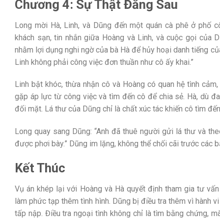
Chương 4: Sự Thật Đằng Sau
Long mời Hà, Linh, và Dũng đến một quán cà phê ở phố cổ 
khách sạn, tin nhắn giữa Hoàng và Linh, và cuộc gọi của D
nhằm lợi dụng nghi ngờ của bà Hà để hủy hoại danh tiếng củ
Linh không phải công việc đơn thuần như cô ấy khai.”
Linh bật khóc, thừa nhận cô và Hoàng có quan hệ tình cảm,
gặp áp lực từ công việc và tìm đến cô để chia sẻ. Hà, dù đ
đối mặt. Lá thư của Dũng chỉ là chất xúc tác khiến cô tìm đến
Long quay sang Dũng: “Anh đã thuê người gửi lá thư và the
được phơi bày.” Dũng im lặng, không thể chối cãi trước các 
Kết Thúc
Vụ án khép lại với Hoàng và Hà quyết định tham gia tư vấn 
làm phức tạp thêm tình hình. Dũng bị điều tra thêm vì hành v
tấp nập. Điều tra ngoại tình không chỉ là tìm bằng chứng, 