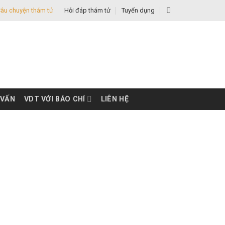
âu chuyện thám tử
Hỏi đáp thám tử
Tuyển dụng
 VẤN
VDT VỚI BÁO CHÍ
LIÊN HỆ