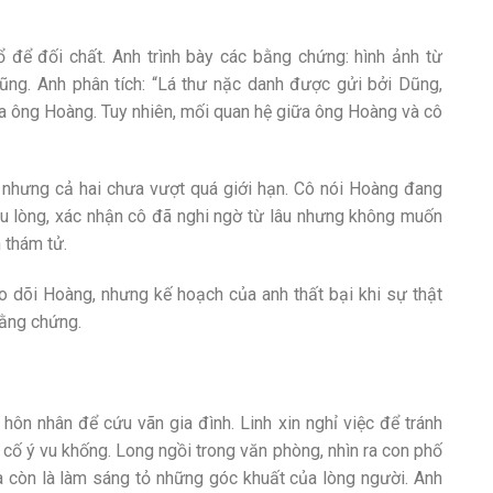
để đối chất. Anh trình bày các bằng chứng: hình ảnh từ
ũng. Anh phân tích: “Lá thư nặc danh được gửi bởi Dũng,
a ông Hoàng. Tuy nhiên, mối quan hệ giữa ông Hoàng và cô
 nhưng cả hai chưa vượt quá giới hạn. Cô nói Hoàng đang
au lòng, xác nhận cô đã nghi ngờ từ lâu nhưng không muốn
 thám tử.
o dõi Hoàng, nhưng kế hoạch của anh thất bại khi sự thật
bằng chứng.
hôn nhân để cứu vãn gia đình. Linh xin nghỉ việc để tránh
i cố ý vu khống. Long ngồi trong văn phòng, nhìn ra con phố
mà còn là làm sáng tỏ những góc khuất của lòng người. Anh