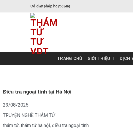
Skip
Có giấy phép hoạt động
to
content
TRANG CHỦ
GIỚI THIỆU
DỊCH 
Điều tra ngoại tình tại Hà Nội
23/08/2025
TRUYỆN NGHỀ THÁM TỬ
thám tử
,
thám tử hà nội
,
điều tra ngoại tình