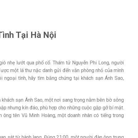
Tình Tại Hà Nội
n gió nhẹ lướt qua phố cổ. Thám tử Nguyễn Phi Long, người
 được một lá thư nặc danh gửi đến văn phòng nhỏ của mình
i ngoại tình, hãy tìm bằng chứng tại khách sạn Ánh Sao,
ến khách sạn Ánh Sao, một nơi sang trọng nằm bên bờ sông
 nập nhưng kín đáo, phù hợp cho những cuộc gặp gỡ bí mật.
 ông tên Vũ Minh Hoàng, một doanh nhân có tiếng trong
uan sát từ hành lang. Đúng 21:00, một người đàn ông trung