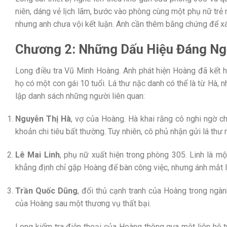
niên, dáng vẻ lịch lãm, bước vào phòng cùng một phụ nữ trẻ 
nhưng anh chưa vội kết luận. Anh cần thêm bằng chứng để xá
Chương 2: Những Dấu Hiệu Đáng N
Long điều tra Vũ Minh Hoàng. Anh phát hiện Hoàng đã kết hô
họ có một con gái 10 tuổi. Lá thư nặc danh có thể là từ Hà, 
lập danh sách những người liên quan:
Nguyễn Thị Hà
, vợ của Hoàng. Hà khai rằng cô nghi ngờ c
khoản chi tiêu bất thường. Tuy nhiên, cô phủ nhận gửi lá thư 
Lê Mai Linh
, phụ nữ xuất hiện trong phòng 305. Linh là m
khẳng định chỉ gặp Hoàng để bàn công việc, nhưng ánh mắt l
Trần Quốc Dũng
, đối thủ cạnh tranh của Hoàng trong ngà
của Hoàng sau một thương vụ thất bại.
Long kiểm tra điện thoại của Hoàng thông qua một liên hệ 