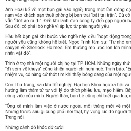
Anh Hoài kể về một bạn gái vào nghề, trong một lần đóng cặ
nam vào khách sạn thuê phòng bị bạn trai “bắt tại trận”. Dù c
vẫn “dứt áo ra đi”. Đến khi lãnh đạo công ty đến gặp người bạ
Sau đó, cô phải bỏ nghề vì áp lực từ phía người yêu.
Hầu hết bạn gái khi bước vào nghề này đều “hoạt động trong
người yêu cũng không hề biết. Ngọc Trinh tâm sự: “Từ nhỏ em
chuyện về Sherlock Holmes. Em thường mơ ước lớn lên mình
nhân vật đó”.
Trinh ở trọ nhà một người chị họ tại TP HCM. Những ngày thứ 
“đi sớm về khuya” cũng khiến người chị nghi ngờ. Trinh bảo: “
nhiệm vụ, cô nàng cứ thót tim khi thấy bóng dáng của một ngư
Còn Thu Trang, sau khi tốt nghiệp Đại học Khoa học xã hội và
hướng làm thám tử tư với lý do thích phiêu lưu, mạo hiểm. B
công việc của mình. Người thân, bạn bè cũng chỉ biết qua loa, 
“Ông xã mình làm việc ở nước ngoài, mỗi tháng mới về một 
Nhưng trước sau gì cũng phải nói thật, hy vọng lúc đó người 
Trang nói.
Những cảnh dở khóc dở cười