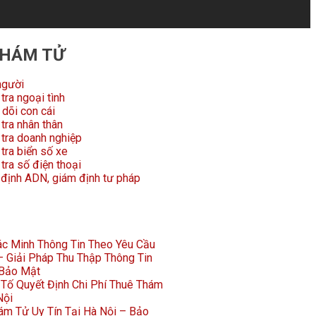
THÁM TỬ
người
tra ngoại tình
dõi con cái
tra nhân thân
 tra doanh nghiệp
tra biển số xe
tra số điện thoại
 định ADN, giám định tư pháp
Xác Minh Thông Tin Theo Yêu Cầu
 Giải Pháp Thu Thập Thông Tin
 Bảo Mật
Tố Quyết Định Chi Phí Thuê Thám
Nội
ám Tử Uy Tín Tại Hà Nội – Bảo