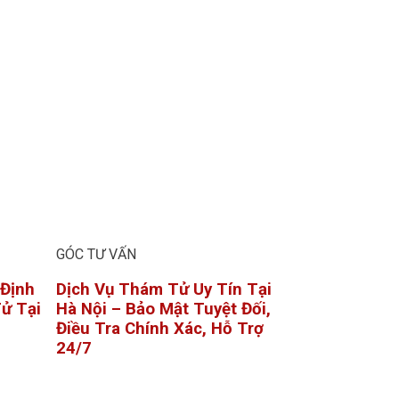
GÓC TƯ VẤN
 Định
Dịch Vụ Thám Tử Uy Tín Tại
ử Tại
Hà Nội – Bảo Mật Tuyệt Đối,
Điều Tra Chính Xác, Hỗ Trợ
24/7