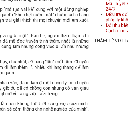
Mật Tuyệt Đ
24/7
p “má tựa vai kề” cùng với một đồng nghiệp
Điều tra đố
ô gái đã “khóc hết nước mắt” nhưng anh chàng
pháp lý kh
n trai giải thích thì mọi chuyện mới êm xuôi.
Đối thủ biế
Cảnh giác v
 vòng bí mật”. Bạn bè, người thân, thậm chí
THÁM TỬ VDT 
 đã mê đọc truyện trinh thám, nhất là những
 cũng làm những công việc bí ẩn như những
bảy, chủ nhật, cô nàng “lặn” mất tăm. Chuyện
Em đi làm thêm…”. Nhiều khi lang thang để làm
ời quen.
 nhân văn, đang làm ở một công ty, cô chuyển
ây giờ dù đã có chồng con nhưng cô vẫn giấu
mịt mờ về công việc của Trang.
lần nên không thể biết công việc của mình.
thân sẽ cảm thông cho nghề nghiệp của mình”,