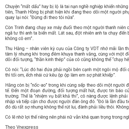
Chuyện “mất dấu” hay bị lộ là tai nạn nghề nghiệp khiến những
tiên, Thanh Hồng bị phát hiện khi đang theo dõi một người ph
quay lại nói: “Đừng đi theo tôi nữa”.
Còn Trinh đang chạy xe máy đuổi theo một người thanh niên c
ngã tư thì anh ta biến mất. Lát sau, đột nhiên anh ta chạy đến
không cô em”..
Thu Hằng – nhân viên kỳ cựu của Công ty VDT nhớ mãi lần th
tâm lý nhưng khi trong đêm khuya thanh vắng, cùng với một đ
dõi đối tượng, “thần kinh thép” của cô cũng không thể “chạy hế
Cô nói: “Lúc đó hai đứa phải ngồi bên cạnh một ngôi mộ đối 
thì tối om, ếch nhái cứ kêu ộp ộp làm em sợ phát khiếp”.
Hằng còn bị “nốc-ao” trong khi cùng sếp theo dõi một người đ
tế. Đến một đoạn đường, đối tượng mất hút, được tin báo c
trường. Thế là “nhiệm vụ bất khả thi”, cô nàng được lệnh phải
nhập và tiếp cận cho được người đàn ông đó. “Đó là lần đầu t
đó dù rất sợ nhưng không thể rút lui, đành phải liều thôi. Khô
Có lẽ nhờ lợi thế riêng nên phái nữ vẫn khá quan trọng trong ng
Theo Vnexpress