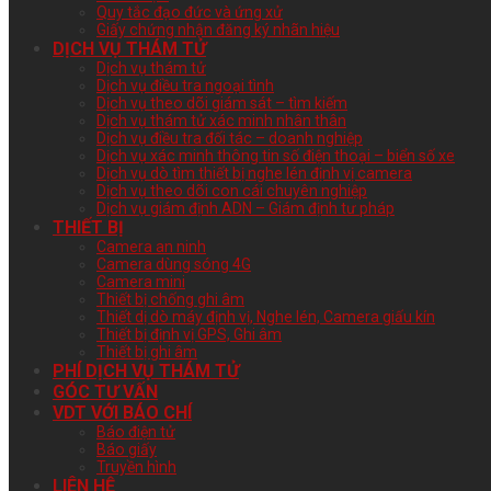
Quy tắc đạo đức và ứng xử
Giấy chứng nhận đăng ký nhãn hiệu
DỊCH VỤ THÁM TỬ
Dịch vụ thám tử
Dịch vụ điều tra ngoại tình
Dịch vụ theo dõi giám sát – tìm kiếm
Dịch vụ thám tử xác minh nhân thân
Dịch vụ điều tra đối tác – doanh nghiệp
Dịch vụ xác minh thông tin số điện thoại – biển số xe
Dịch vụ dò tìm thiết bị nghe lén định vị camera
Dịch vụ theo dõi con cái chuyên nghiệp
Dịch vụ giám định ADN – Giám định tư pháp
THIẾT BỊ
Camera an ninh
Camera dùng sóng 4G
Camera mini
Thiết bị chống ghi âm
Thiết dị dò máy định vị, Nghe lén, Camera giấu kín
Thiết bị định vị GPS, Ghi âm
Thiết bị ghi âm
PHÍ DỊCH VỤ THÁM TỬ
GÓC TƯ VẤN
VDT VỚI BÁO CHÍ
Báo điện tử
Báo giấy
Truyền hình
LIÊN HỆ