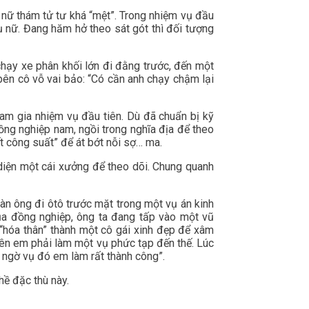
 nữ thám tử tư khá “mệt”. Trong nhiệm vụ đầu
ụ nữ. Đang hăm hở theo sát gót thì đối tượng
hạy xe phân khối lớn đi đằng trước, đến một
 bên cô vỗ vai bảo: “Có cần anh chạy chậm lại
am gia nhiệm vụ đầu tiên. Dù đã chuẩn bị kỹ
ồng nghiệp nam, ngồi trong nghĩa địa để theo
t công suất” để át bớt nỗi sợ… ma.
diện một cái xưởng để theo dõi. Chung quanh
àn ông đi ôtô trước mặt trong một vụ án kinh
ủa đồng nghiệp, ông ta đang tấp vào một vũ
 “hóa thân” thành một cô gái xinh đẹp để xâm
iên em phải làm một vụ phức tạp đến thế. Lúc
ng ngờ vụ đó em làm rất thành công”.
hề đặc thù này.