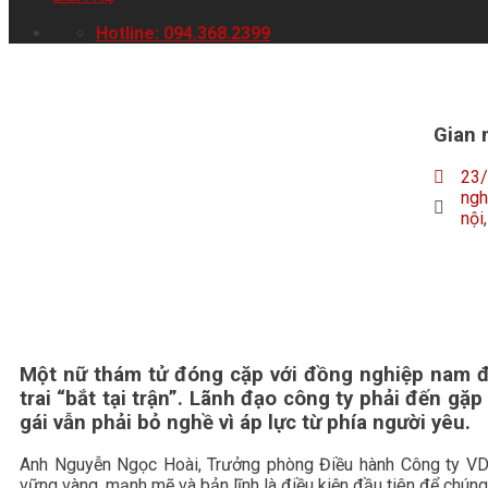
Hotline: 094.368.2399
Gian 
23
ngh
nội
Một nữ thám tử đóng cặp với đồng nghiệp nam đ
trai “bắt tại trận”. Lãnh đạo công ty phải đến gặp
gái vẫn phải bỏ nghề vì áp lực từ phía người yêu.
Anh Nguyễn Ngọc Hoài, Trưởng phòng Điều hành Công ty VDT
vững vàng, mạnh mẽ và bản lĩnh là điều kiện đầu tiên để chúng