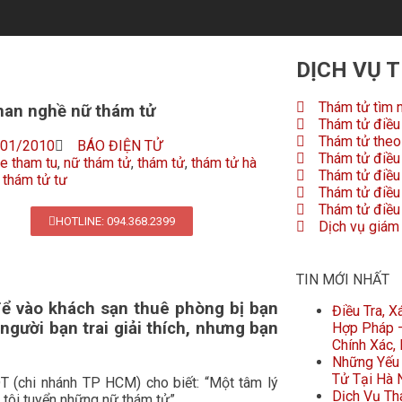
DỊCH VỤ 
Thám tử tìm 
nan nghề nữ thám tử
Thám tử điều 
Thám tử theo 
/01/2010
BÁO ĐIỆN TỬ
Thám tử điều 
e tham tu
,
nữ thám tử
,
thám tử
,
thám tử hà
Thám tử điều
,
thám tử tư
Thám tử điều 
Thám tử điều 
HOTLINE: 094.368.2399
Dịch vụ giám
TIN MỚI NHẤT
ể vào khách sạn thuê phòng bị bạn
Điều Tra, 
 người bạn trai giải thích, nhưng bạn
Hợp Pháp –
Chính Xác,
Những Yếu 
Tử Tại Hà 
 (chi nhánh TP HCM) cho biết: “Một tâm lý
Dịch Vụ Th
 tôi tuyển những nữ thám tử”.