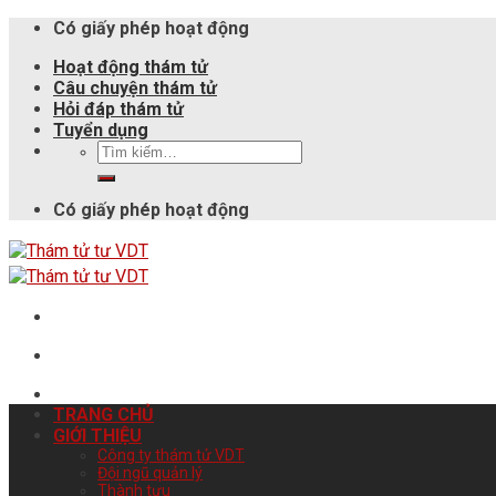
Có giấy phép hoạt động
Hoạt động thám tử
Câu chuyện thám tử
Hỏi đáp thám tử
Tuyển dụng
Có giấy phép hoạt động
TRANG CHỦ
GIỚI THIỆU
Công ty thám tử VDT
Đội ngũ quản lý
Thành tựu