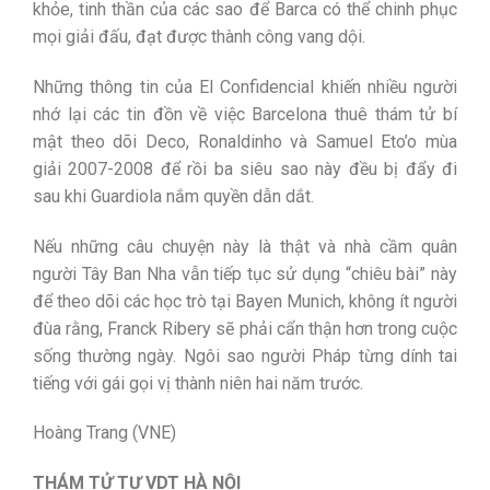
khỏe, tinh thần của các sao để Barca có thể chinh phục
mọi giải đấu, đạt được thành công vang dội.
Những thông tin của El Confidencial khiến nhiều người
nhớ lại các tin đồn về việc Barcelona thuê thám tử bí
mật theo dõi Deco, Ronaldinho và Samuel Eto’o mùa
giải 2007-2008 để rồi ba siêu sao này đều bị đẩy đi
sau khi Guardiola nắm quyền dẫn dắt.
Nếu những câu chuyện này là thật và nhà cầm quân
người Tây Ban Nha vẫn tiếp tục sử dụng “chiêu bài” này
để theo dõi các học trò tại Bayen Munich, không ít người
đùa rằng, Franck Ribery sẽ phải cẩn thận hơn trong cuộc
sống thường ngày. Ngôi sao người Pháp từng dính tai
tiếng với gái gọi vị thành niên hai năm trước.
Hoàng Trang (VNE)
THÁM TỬ TƯ VDT HÀ NỘI