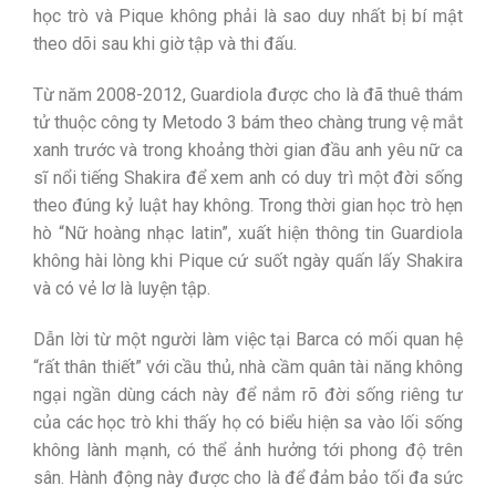
học trò và Pique không phải là sao duy nhất bị bí mật
theo dõi sau khi giờ tập và thi đấu.
Từ năm 2008-2012, Guardiola được cho là đã thuê thám
tử thuộc công ty Metodo 3 bám theo chàng trung vệ mắt
xanh trước và trong khoảng thời gian đầu anh yêu nữ ca
sĩ nổi tiếng Shakira để xem anh có duy trì một đời sống
theo đúng kỷ luật hay không. Trong thời gian học trò hẹn
hò “Nữ hoàng nhạc latin”, xuất hiện thông tin Guardiola
không hài lòng khi Pique cứ suốt ngày quấn lấy Shakira
và có vẻ lơ là luyện tập.
Dẫn lời từ một người làm việc tại Barca có mối quan hệ
“rất thân thiết” với cầu thủ, nhà cầm quân tài năng không
ngại ngần dùng cách này để nắm rõ đời sống riêng tư
của các học trò khi thấy họ có biểu hiện sa vào lối sống
không lành mạnh, có thể ảnh hưởng tới phong độ trên
sân. Hành động này được cho là để đảm bảo tối đa sức