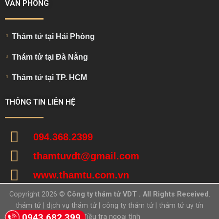
VĂN PHÒNG
Thám tử tại Hải Phòng
Thám tử tại Đà Nẵng
Thám tử tại TP. HCM
THÔNG TIN LIÊN HỆ
094.368.2399
thamtuvdt@gmail.com
www.thamtu.com.vn
Copyright 2026 ©
Công ty thám tử VDT . All Rights Received
.
thám tử
|
dịch vụ thám tử
|
công ty thám tử
|
thám tử uy tín
0943 682 399
|
điều tra ngoại tình