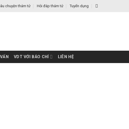
âu chuyện thám tử
Hỏi đáp thám tử
Tuyển dụng
 VẤN
VDT VỚI BÁO CHÍ
LIÊN HỆ