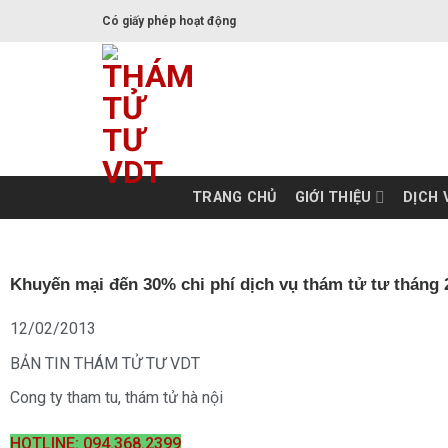
Skip
Có giấy phép hoạt động
to
content
TRANG CHỦ
GIỚI THIỆU
DỊCH 
Khuyến mại đến 30% chi phí dịch vụ thám tử tư tháng 
12/02/2013
BẢN TIN THÁM TỬ TƯ VDT
Cong ty tham tu
,
thám tử hà nội
HOTLINE: 094.368.2399