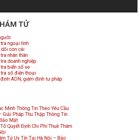
THÁM TỬ
người
tra ngoại tình
dõi con cái
tra nhân thân
 tra doanh nghiệp
tra biển số xe
tra số điện thoại
 định ADN, giám định tư pháp
Xác Minh Thông Tin Theo Yêu Cầu
 Giải Pháp Thu Thập Thông Tin
 Bảo Mật
Tố Quyết Định Chi Phí Thuê Thám
Nội
ám Tử Uy Tín Tại Hà Nội – Bảo