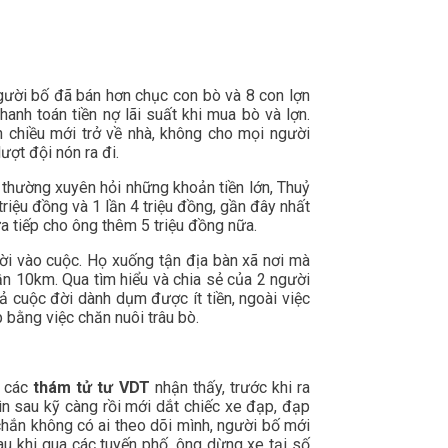
gười bố đã bán hơn chục con bò và 8 con lợn
hanh toán tiền nợ lãi suất khi mua bò và lợn.
 chiều mới trở về nhà, không cho mọi người
ượt đội nón ra đi.
 thường xuyên hỏi những khoản tiền lớn, Thuỷ
triệu đồng và 1 lần 4 triệu đồng, gần đây nhất
a tiếp cho ông thêm 5 triệu đồng nữa.
ời vào cuộc. Họ xuống tận địa bàn xã nơi mà
ần 10km. Qua tìm hiểu và chia sẻ của 2 người
ả cuộc đời dành dụm được ít tiền, ngoài việc
 bằng việc chăn nuôi trâu bò.
 các
thám tử tư VDT
nhận thấy, trước khi ra
ìn sau kỹ càng rồi mới dắt chiếc xe đạp, đạp
chắn không có ai theo dõi mình, người bố mới
u khi qua các tuyến phố, ông dừng xe tại số