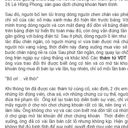
26 Lê Hồng Phong, sàn giao dịch chứng khoán Nam Định.
Sau đó, người bố len lỏi trong dòng người chen chân vào phi
chỉ số của các số màu xanh màu đỏ hiện lên trước bảng. V
mình trong dòng người và con mắt đang đổ dồn về bảng điện 
trên bảng điện tử hiển thị toàn màu đỏ, còn ông vẫn đứng tần 
gần giống với bảng điện tử. Sau ít phút, dòng người ồ lên như 
lắc đầu chán ngán, có người mừng vì vừa bán được mã chứn
người nói vang vảng, thời điểm này đang xuống mua vào sẽ
bước chân nặng nề ra cửa. Sau phút tần ngần, ông quay lại chỗ
ông tràn ngập sự căng thẳng và khắc khổ. Các
thám tử VDT
ông vừa trao đổi thì được biết ông có tên và có mở tài k
khoán ông mua đi bán lại vài lần, tuy nhiên, chỉ số mỗi lần bán 
“Bố ơi! … về thôi”
Khi thông tin đã được các thám tử củng cố, xác định, 2 chị 
những lời động viên, chia sẻ, với những chứng cứ cụ thể, người
đứa trẻ phạm lỗi. Ông kể lại toàn bộ diễn biến sự việc, chỉ v
mấy người ở chợ nói chơi chứng khoán rất có lãi, nên ông v
làm liều. Ông không cho vợ và các con biết mà dồn tất cả nhữ
ở chợ giúp mở tài khoản để chơi chứng khoán. Thời điểm ôn
xuống, ông đã có vài lần bán cắt lỗ nhưng không kịp. Hiện giờ
không thể đủ bình tĩnh để suy nghĩ, quyết định mọi việc mà phả