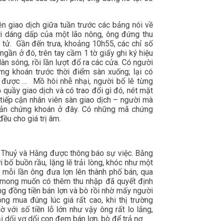
ên giao dịch giữa tuần trước các bảng nói về
ới dáng dấp của một lão nông, ông đứng thu
tử. Gần đến trưa, khoảng 10h55, các chỉ số
ngần ở đó, trên tay cầm 1 tờ giấy ghi ký hiệu
làn sóng, rồi lần lượt đổ ra các cửa. Có người
g khoán trước thời điểm sàn xuống; lại có
 được … Mồ hôi nhễ nhại, người bố lê từng
 quầy giao dịch và có trao đổi gì đó, nét mặt
tiếp cận nhân viên sàn giao dịch – người mà
hoản chứng khoán ở đây. Có những mã chứng
đều cho giá trị âm.
em Thuỷ và Hằng được thông báo sự việc. Bằng
 bố buồn rầu, lặng lẽ trải lòng, khóc như một
ì mỗi lần ông đưa lợn lên thành phố bán, qua
ì mong muốn có thêm thu nhập đã quyết định
ng đồng tiền bán lợn và bò rồi nhờ mấy người
g mua đúng lúc giá rất cao, khi thị trường
 với số tiền lỗ lớn như vậy ông rất lo lắng,
i dối vợ dối con đem bán lợn, bò để trả nợ.