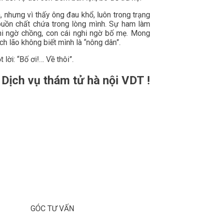
 nhưng vì thấy ông đau khổ, luôn trong trạng
i buồn chất chứa trong lòng mình. Sự ham làm
hi ngờ chồng, con cái nghi ngờ bố mẹ. Mong
h lão không biết mình là “nông dân”.
lời: “Bố ơi!… Về thôi”.
Dịch vụ thám tử hà nội VDT !
GÓC TƯ VẤN