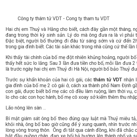
Công ty thám tử VDT - Cong ty tham tu VDT
Hai chị em Thuỷ và Hằng cho biết, cách đây gần một tháng, n
đang trong thời kỳ sinh sản. Lý do mà ông đưa ra là vì phải t
Đặc biệt, người bố thường đi đâu từ sáng sớm và cứ đến 2h
trong gia đình biết. Các tài sản khác trong nhà cũng cứ thế lần l
Khi thấy tài chính của bố mẹ đột nhiên khủng hoảng, người bố
thấy hết sức lo lắng. Sau 3 lần đưa tiền cho bố, mỗi lần đưa 2 
là trước ngày hai chị em Thuỷ đi Hà Nội, người bố bảo Thuỷ đư
Trước sự khẩn khoản của hai cô gái, các
thám tử VDT
nhận l
gia đình của bố mẹ 2 cô gái ở, cách xa thành phố Nam Định g
con gái, được biết bố mẹ các cô đều làm ruộng, làm thời vụ, c
lo cho các con học hành, bố mẹ cô xoay sở kiếm thêm thu nhập
Lão nông lên sàn …
Bí mật giám sát ông bố theo đúng quy luật mà Thuỷ miêu tả,
khỏi nhà, ông bố bao giờ cũng để ý xung quanh, nhìn trước nh
lòng vòng trong thôn. Ông đi tắt qua cánh đồng, khi đã chắc 
bắt đầu guồng chân, đạp xe hối hả hướng lên thành phố và sa