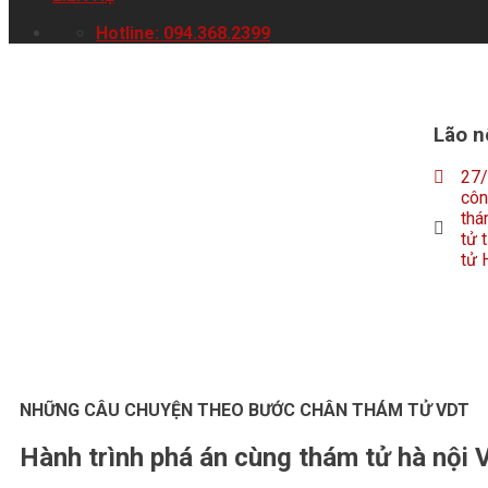
Hotline: 094.368.2399
Lão n
27
côn
thá
tử 
tử 
NHỮNG CÂU CHUYỆN THEO BƯỚC CHÂN THÁM TỬ VDT
Hành trình phá án cùng thám tử hà nội