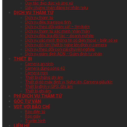
Quy tắc đạo đức và ứng xử
Giấy chứng nhận đăng ký nhãn hiệu
DỊCH VỤ THÁM TỬ
Dịch vụ thám tử
Dịch vụ điều tra ngoại tình
Dịch vụ theo dõi giám sát – tìm kiếm
Dịch vụ thám tử xác minh nhân thân
Dịch vụ điều tra đối tác – doanh nghiệp
Dịch vụ xác minh thông tin số điện thoại – biển số xe
Dịch vụ dò tìm thiết bị nghe lén định vị camera
Dịch vụ theo dõi con cái chuyên nghiệp
Dịch vụ giám định ADN – Giám định tư pháp
THIẾT BỊ
Camera an ninh
Camera dùng sóng 4G
Camera mini
Thiết bị chống ghi âm
Thiết dị dò máy định vị, Nghe lén, Camera giấu kín
Thiết bị định vị GPS, Ghi âm
Thiết bị ghi âm
PHÍ DỊCH VỤ THÁM TỬ
GÓC TƯ VẤN
VDT VỚI BÁO CHÍ
Báo điện tử
Báo giấy
Truyền hình
LIÊN HỆ