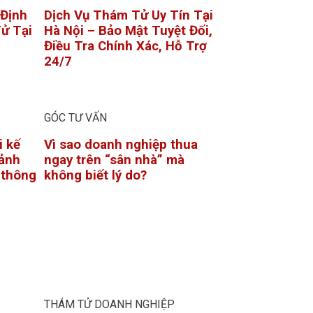
 Định
Dịch Vụ Thám Tử Uy Tín Tại
ử Tại
Hà Nội – Bảo Mật Tuyệt Đối,
Điều Tra Chính Xác, Hỗ Trợ
24/7
GÓC TƯ VẤN
i kế
Vì sao doanh nghiệp thua
ảnh
ngay trên “sân nhà” mà
ỉ thông
không biết lý do?
THÁM TỬ DOANH NGHIỆP