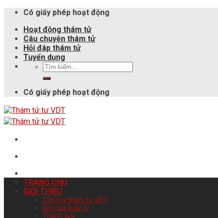
Có giấy phép hoạt động
Hoạt động thám tử
Câu chuyện thám tử
Hỏi đáp thám tử
Tuyển dụng
Có giấy phép hoạt động
TRANG CHỦ
GIỚI THIỆU
Công ty thám tử VDT
Đội ngũ quản lý
Thành tựu