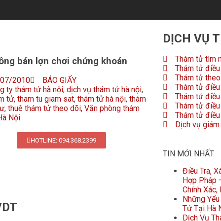
DỊCH VỤ 
Thám tử tìm 
ông bán lợn chơi chứng khoán
Thám tử điều 
Thám tử theo 
/07/2010
BÁO GIẤY
Thám tử điều 
g ty thám tử hà nội
,
dịch vụ thám tử hà nội
,
Thám tử điều
m tử
,
tham tu giam sat
,
thám tử hà nội
,
thám
Thám tử điều 
tư
,
thuê thám tử theo dõi
,
Văn phòng thám
Thám tử điều 
Hà Nội
Dịch vụ giám
HOTLINE: 094.368.2399
TIN MỚI NHẤT
Điều Tra, 
Hợp Pháp –
Chính Xác,
Những Yếu 
 VDT
Tử Tại Hà 
Dịch Vụ Th