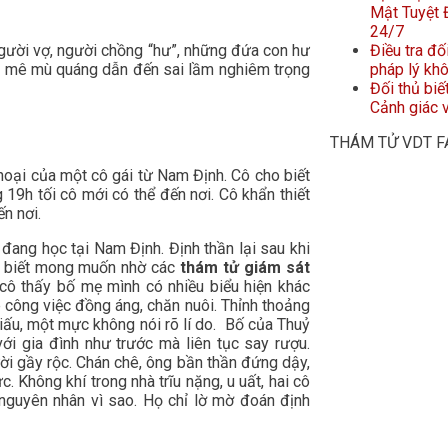
Mật Tuyệt Đ
24/7
người vợ, người chồng “hư”, những đứa con hư
Điều tra đố
m mê mù quáng dẫn đến sai lầm nghiêm trọng
pháp lý kh
Đối thủ biế
Cảnh giác v
THÁM TỬ VDT 
hoại của một cô gái từ Nam Định. Cô cho biết
19h tối cô mới có thể đến nơi. Cô khẩn thiết
n nơi.
, đang học tại Nam Định. Định thần lại sau khi
ho biết mong muốn nhờ các
thám tử giám sát
 cô thấy bố mẹ mình có nhiều biểu hiện khác
ê công việc đồng áng, chăn nuôi. Thỉnh thoảng
iấu, một mực không nói rõ lí do. Bố của Thuỷ
ới gia đình như trước mà liên tục say rượu.
ười gầy rộc. Chán chê, ông bần thần đứng dậy,
. Không khí trong nhà trĩu nặng, u uất, hai cô
 nguyên nhân vì sao. Họ chỉ lờ mờ đoán định