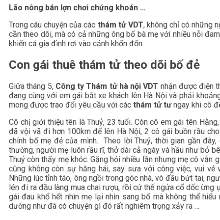
Lão nông bán lợn chơi chứng khoán …
Trong câu chuyện của các
thám tử VDT
, không chỉ có những 
cần theo dõi, mà có cả những ông bố bà mẹ với nhiều nỗi đa
khiến cả gia đình rơi vào cảnh khốn đốn.
Con gái thuê thám tử theo dõi bố đẻ
Giữa tháng 5,
Công ty Thám tử hà nội VDT
nhận được điện t
đang cùng với em gái bắt xe khách lên Hà Nội và phải khoảng 
mong được trao đổi yêu cầu với các
thám tử tư
ngay khi cô đế
Cô chị giới thiệu tên là Thuỷ, 23 tuổi. Còn cô em gái tên Hằng
đã vội vã đi hơn 100km để lên Hà Nội, 2 cô gái buồn rầu c
chính bố mẹ đẻ của mình. Theo lời Thuỷ, thời gian gần đây,
thường, người mẹ luôn rầu rĩ, thở dài cả ngày và hầu như bỏ b
Thuỷ còn thấy mẹ khóc. Gặng hỏi nhiều lần nhưng mẹ cô vẫn g
cũng không còn sự hăng hái, say sưa với công việc, vui vẻ v
Những lúc tỉnh táo, ông ngồi trong góc nhà, vò đầu bứt tai, ng
lén đi ra đầu làng mua chai rượu, rồi cứ thế ngửa cổ dốc ừng ực
gái đau khổ hết nhìn mẹ lại nhìn sang bố mà không thể hiểu
dường như đã có chuyện gì đó rất nghiêm trọng xảy ra …