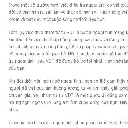
Trong một số trường hợp, việc điều tra ngoại tình có thể giú
đời có thể nhận ra sai lầm và thay đổi hành vi. Nếu không th
khoát và bắt đầu một cuộc sống mới tốt đẹp hơn.
Tóm lại, việc thuê thám tử tư VDT điều tra ngoại tình mang lạ
kín đáo đến việc thu thập bằng chứng xác thực và đáng tin 
tính khách quan và công bằng, hỗ trợ pháp lý và bảo vệ quyề
về tương lai của mối quan hệ. Nếu bạn đang nghi ngờ bạn đ
tra ngoại tình
của VDT để được hỗ trợ tốt nhất. Hãy nhớ rằn
của bạn.
Khi đối diện với
nghi ngờ ngoại tình
, bạn có thể cảm thấy
người đã trải qua tình huống tương tự và tìm thấy giải ph
chuyên gia, như thám tử tư VDT, là một bước đi dũng cảm
những nghi ngờ và lo lắng ám ảnh cuộc sống của bạn. Hãy
phúc.
Trong xã hội hiện đại,
ngoại tình
không còn là một vấn đề hiế