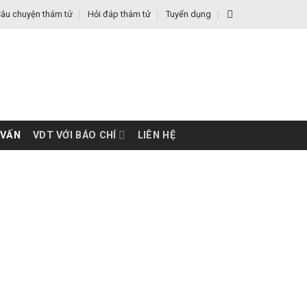
âu chuyện thám tử
Hỏi đáp thám tử
Tuyển dụng
 VẤN
VDT VỚI BÁO CHÍ
LIÊN HỆ