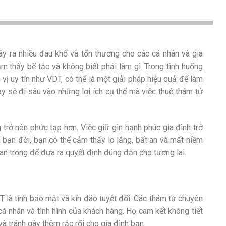
gây ra nhiều đau khổ và tổn thương cho các cá nhân và gia
m thấy bế tắc và không biết phải làm gì. Trong tình huống
n vị uy tín như VDT, có thể là một giải pháp hiệu quả để làm
ày sẽ đi sâu vào những lợi ích cụ thể mà việc thuê thám tử
 trở nên phức tạp hơn. Việc giữ gìn hạnh phúc gia đình trở
 bạn đời, bạn có thể cảm thấy lo lắng, bất an và mất niềm
an trọng để đưa ra quyết định đúng đắn cho tương lai.
T là tính bảo mật và kín đáo tuyệt đối. Các thám tử chuyên
cá nhân và tình hình của khách hàng. Họ cam kết không tiết
và tránh gây thêm rắc rối cho gia đình bạn.