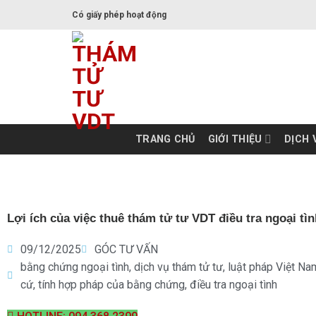
Skip
Có giấy phép hoạt động
to
content
TRANG CHỦ
GIỚI THIỆU
DỊCH 
Lợi ích của việc thuê thám tử tư VDT điều tra ngoại tì
09/12/2025
GÓC TƯ VẤN
bằng chứng ngoại tình
,
dịch vụ thám tử tư
,
luật pháp Việt Na
cứ
,
tính hợp pháp của bằng chứng
,
điều tra ngoại tình