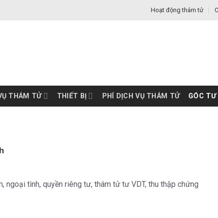
Hoạt động thám tử
C
VỤ THÁM TỬ
THIẾT BỊ
PHÍ DỊCH VỤ THÁM TỬ
GÓC TƯ
nh
m
,
ngoại tình
,
quyền riêng tư
,
thám tử tư VDT
,
thu thập chứng