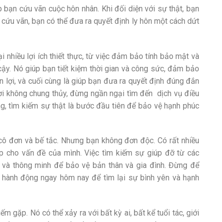
p bạn cứu vãn cuộc hôn nhân. Khi đối diện với sự thật, bạn
ể cứu vãn, bạn có thể đưa ra quyết định ly hôn một cách dứt
i nhiều lợi ích thiết thực, từ việc đảm bảo tính bảo mật và
cậy. Nó giúp bạn tiết kiệm thời gian và công sức, đảm bảo
n lợi, và cuối cùng là giúp bạn đưa ra quyết định đúng đắn
ời không chung thủy, đừng ngần ngại tìm đến
dịch vụ điều
g, tìm kiếm sự thật là bước đầu tiên để bảo vệ hạnh phúc
 cô đơn và bế tắc. Nhưng bạn không đơn độc. Có rất nhiều
áp cho vấn đề của mình. Việc tìm kiếm sự giúp đỡ từ các
 và thông minh để bảo vệ bản thân và gia đình. Đừng để
 hành động ngay hôm nay để tìm lại sự bình yên và hạnh
m gặp. Nó có thể xảy ra với bất kỳ ai, bất kể tuổi tác, giới