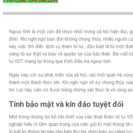
HOTLINE: 094.368.2399
Ngoại tình là một vấn đề nhức nhối trong xã hội hiện đại, 
đình. Khi nghi ngờ bạn đời không chung thủy, nhiều người cả
này, việc tìm đến
dịch vụ thám tử tư
, đặc biệt là từ một đơ
sáng tỏ sự thật và bảo vệ quyền lợi của bản thân. Bài viết n
tư VDT mang lại trong quá trình điều tra ngoại tình.
Ngày nay, với sự phát triển của xã hội, các mối quan hệ cũng
thành một thách thức lớn. Khi nghi ngờ về sự chung thủy của
tin. Lúc này, việc có được bằng chứng xác thực là vô cùng qu
Tính bảo mật và kín đáo tuyệt đối
Một trong những lợi ích lớn nhất của việc thuê thám tử tư VD
nghiệp hiểu rõ tầm quan trọng của việc giữ bí mật thông tin 
lộ bất kỳ thông tin nào cho bên thứ ba, đảm bảo sự riêng tư 