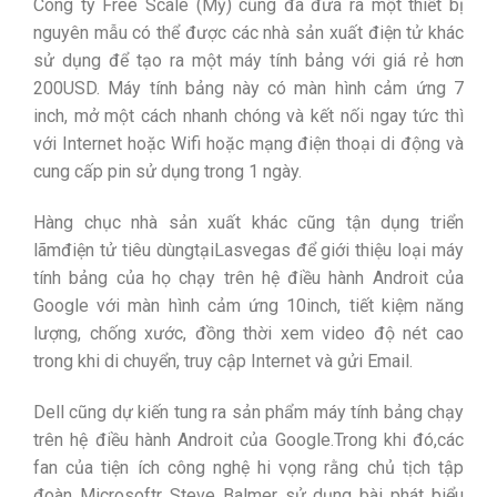
Công ty Free Scale (Mỹ) cũng đã đưa ra một thiết bị
nguyên mẫu có thể được các nhà sản xuất điện tử khác
sử dụng để tạo ra một máy tính bảng với giá rẻ hơn
200USD. Máy tính bảng này có màn hình cảm ứng 7
inch, mở một cách nhanh chóng và kết nối ngay tức thì
với Internet hoặc Wifi hoặc mạng điện thoại di động và
cung cấp pin sử dụng trong 1 ngày.
Hàng chục nhà sản xuất khác cũng tận dụng triển
lãmđiện tử tiêu dùngtạiLasvegas để giới thiệu loại máy
tính bảng của họ chạy trên hệ điều hành Androit của
Google với màn hình cảm ứng 10inch, tiết kiệm năng
lượng, chống xước, đồng thời xem video độ nét cao
trong khi di chuyển, truy cập Internet và gửi Email.
Dell cũng dự kiến tung ra sản phẩm máy tính bảng chạy
trên hệ điều hành Androit của Google.Trong khi đó,các
fan của tiện ích công nghệ hi vọng rằng chủ tịch tập
đoàn Microsoftr Steve Balmer sử dụng bài phát biểu