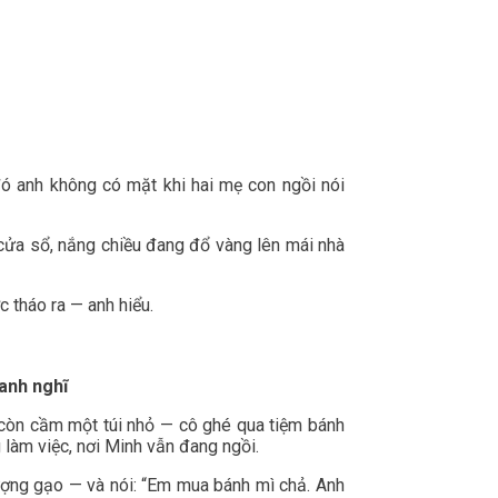
đó anh không có mặt khi hai mẹ con ngồi nói
 cửa sổ, nắng chiều đang đổ vàng lên mái nhà
 tháo ra — anh hiểu.
 anh nghĩ
y còn cầm một túi nhỏ — cô ghé qua tiệm bánh
làm việc, nơi Minh vẫn đang ngồi.
gượng gạo — và nói: “Em mua bánh mì chả. Anh