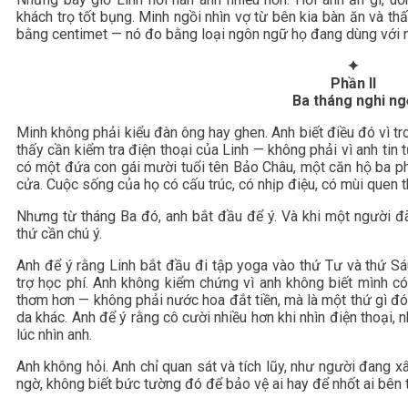
khách trọ tốt bụng. Minh ngồi nhìn vợ từ bên kia bàn ăn và t
bằng centimet — nó đo bằng loại ngôn ngữ họ đang dùng với 
✦
Phần II
Ba tháng nghi ng
Minh không phải kiểu đàn ông hay ghen. Anh biết điều đó vì t
thấy cần kiểm tra điện thoại của Linh — không phải vì anh tin 
có một đứa con gái mười tuổi tên Bảo Châu, một căn hộ ba p
cửa. Cuộc sống của họ có cấu trúc, có nhịp điệu, có mùi quen t
Nhưng từ tháng Ba đó, anh bắt đầu để ý. Và khi một người đã
thứ cần chú ý.
Anh để ý rằng Linh bắt đầu đi tập yoga vào thứ Tư và thứ Sáu
trợ học phí. Anh không kiểm chứng vì anh không biết mình c
thơm hơn — không phải nước hoa đắt tiền, mà là một thứ gì 
da khác. Anh để ý rằng cô cười nhiều hơn khi nhìn điện thoại,
lúc nhìn anh.
Anh không hỏi. Anh chỉ quan sát và tích lũy, như người đang
ngờ, không biết bức tường đó để bảo vệ ai hay để nhốt ai bên 