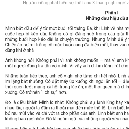
Người chồng phát hiện sự thật sau 3 tháng nghi ngờ vợ
Phần I
Những dấu hiệu đầu 
Minh bắt đầu để ý từ một buổi tối tháng Ba, khi Linh về nhà 
cuộc họp bị kéo dài. Không có gì đáng ngờ trong câu giải t
những buổi họp kéo dài là chuyện thường. Nhưng Minh để ý t
Chiếc áo sơ mi trắng cô mặc buổi sáng đã biến mất, thay vào 
dùng khi ở nhà.
Anh không hỏi. Không phải vì anh không muốn — mà vì anh k
một người đang tra tấn vợ mình. Vì vậy anh chỉ im lặng, rót cho
Những tuần tiếp theo, anh cố ý ghi nhớ từng chi tiết nhỏ. Linh
im lặng bất thường. Cô đặt máy úp xuống khi ngồi ăn tối — điề
thói quen lướt mạng xã hội trong lúc ăn, một thói quen mà chí
xuống. Cô trở nên “lịch sự” hơn.
Đó là điều khiến Minh lo nhất. Không phải sự lạnh lùng hay x
nhau lâu, người ta đâm ra thoải mái đến mức thô lỗ. Linh biết
bỏ rau mùi vào và chỉ vớt ra cho phần của anh. Linh biết anh h
không bao giờ nhắc. Đó là ngôn ngữ của những người yêu nhau 
Nhưng bây giờ Linh hỏi han anh nhiều hơn. Hỏi anh ăn gì, u