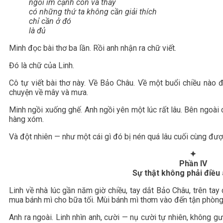
ngồi im cạnh con và thấy
có những thứ ta không cần giải thích
chỉ cần ở đó
là đủ
Minh đọc bài thơ ba lần. Rồi anh nhận ra chữ viết.
Đó là chữ của Linh.
Cô tự viết bài thơ này. Về Bảo Châu. Về một buổi chiều nào 
chuyện về mây và mưa.
Minh ngồi xuống ghế. Anh ngồi yên một lúc rất lâu. Bên ngoài
hàng xóm.
Và đột nhiên — như một cái gì đó bị nén quá lâu cuối cùng được
✦
Phần IV
Sự thật không phải điều
Linh về nhà lúc gần năm giờ chiều, tay dắt Bảo Châu, trên ta
mua bánh mì cho bữa tối. Mùi bánh mì thơm vào đến tận phòng 
Anh ra ngoài. Linh nhìn anh, cười — nụ cười tự nhiên, không 