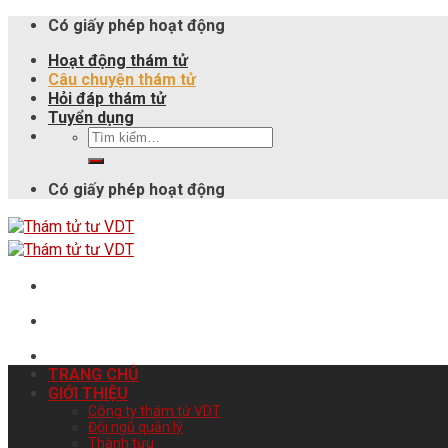
Có giấy phép hoạt động
Hoạt động thám tử
Câu chuyện thám tử
Hỏi đáp thám tử
Tuyển dụng
Có giấy phép hoạt động
TRANG CHỦ
GIỚI THIỆU
Công ty thám tử VDT
Đội ngũ quản lý
Thành tựu