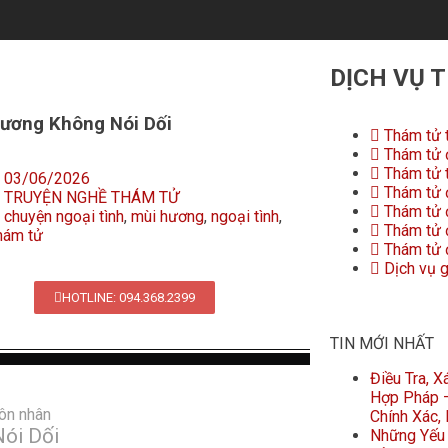
DỊCH VỤ 
ương Không Nói Dối
Thám tử 
Thám tử đ
Thám tử 
03/06/2026
Thám tử đ
TRUYỆN NGHỀ THÁM TỬ
Thám tử 
chuyện ngoại tình
,
mùi hương
,
ngoại tình
,
Thám tử đ
hám tử
Thám tử đ
Dịch vụ 
HOTLINE: 094.368.2399
TIN MỚI NHẤT
Điều Tra, 
Hợp Pháp –
Hôn nhân
Chính Xác,
ói Dối
Những Yếu 