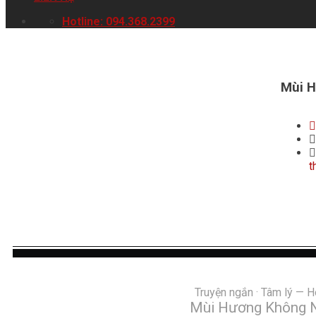
Hotline: 094.368.2399
Mùi H
t
Truyện ngắn · Tâm lý — 
Mùi Hương Không N