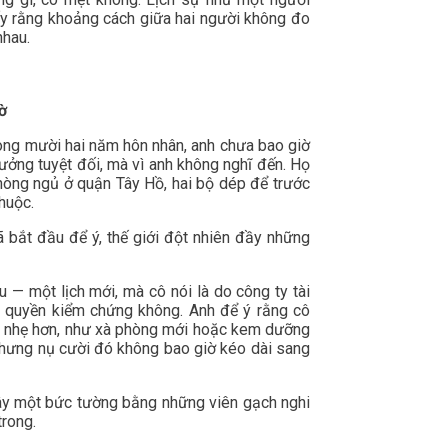
hấy rằng khoảng cách giữa hai người không đo
nhau.
ờ
rong mười hai năm hôn nhân, anh chưa bao giờ
tưởng tuyệt đối, mà vì anh không nghĩ đến. Họ
hòng ngủ ở quận Tây Hồ, hai bộ dép để trước
huộc.
 bắt đầu để ý, thế giới đột nhiên đầy những
 — một lịch mới, mà cô nói là do công ty tài
ó quyền kiểm chứng không. Anh để ý rằng cô
đó nhẹ hơn, như xà phòng mới hoặc kem dưỡng
 nhưng nụ cười đó không bao giờ kéo dài sang
 xây một bức tường bằng những viên gạch nghi
trong.