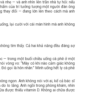
 nhẹ — và anh nhìn lên trần nhà tự hỏi: nếu
 phẩm của trí tưởng tượng một người đàn ông
ang thay đổi — đang lớn lên theo cách mà anh
xuống, lại cười với cái màn hình mà anh không
không tìm thấy. Cả hai khả năng đều đáng sợ
ọc — trong một buổi chiều uống cà phê ở một
nói vòng vo: “Mày có khi nào cảm giác không
. Đó gọi là hôn nhân.” Minh uống hết ly cà phê
ông ngon. Anh không nói với ai, kể cả bác sĩ
 do lo lắng. Anh ngồi trong phòng khám, nhìn
hữa được thiếu vitamin D. Không ai chữa được