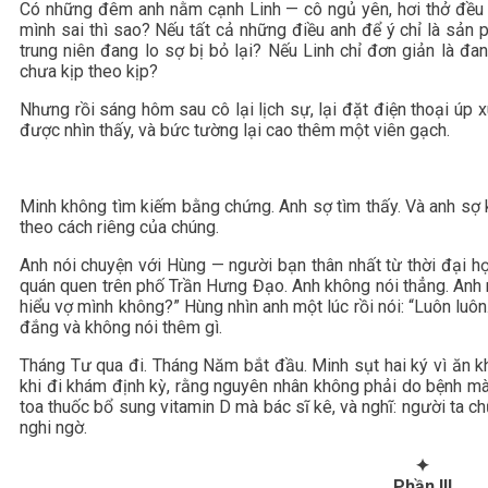
Có những đêm anh nằm cạnh Linh — cô ngủ yên, hơi thở đều và
mình sai thì sao? Nếu tất cả những điều anh để ý chỉ là sản
trung niên đang lo sợ bị bỏ lại? Nếu Linh chỉ đơn giản là đ
chưa kịp theo kịp?
Nhưng rồi sáng hôm sau cô lại lịch sự, lại đặt điện thoại úp 
được nhìn thấy, và bức tường lại cao thêm một viên gạch.
Minh không tìm kiếm bằng chứng. Anh sợ tìm thấy. Và anh sợ 
theo cách riêng của chúng.
Anh nói chuyện với Hùng — người bạn thân nhất từ thời đại h
quán quen trên phố Trần Hưng Đạo. Anh không nói thẳng. Anh 
hiểu vợ mình không?” Hùng nhìn anh một lúc rồi nói: “Luôn luôn
đắng và không nói thêm gì.
Tháng Tư qua đi. Tháng Năm bắt đầu. Minh sụt hai ký vì ăn kh
khi đi khám định kỳ, rằng nguyên nhân không phải do bệnh mà
toa thuốc bổ sung vitamin D mà bác sĩ kê, và nghĩ: người ta c
nghi ngờ.
✦
Phần III