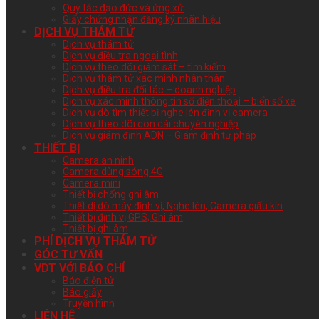
Quy tắc đạo đức và ứng xử
Giấy chứng nhận đăng ký nhãn hiệu
DỊCH VỤ THÁM TỬ
Dịch vụ thám tử
Dịch vụ điều tra ngoại tình
Dịch vụ theo dõi giám sát – tìm kiếm
Dịch vụ thám tử xác minh nhân thân
Dịch vụ điều tra đối tác – doanh nghiệp
Dịch vụ xác minh thông tin số điện thoại – biển số xe
Dịch vụ dò tìm thiết bị nghe lén định vị camera
Dịch vụ theo dõi con cái chuyên nghiệp
Dịch vụ giám định ADN – Giám định tư pháp
THIẾT BỊ
Camera an ninh
Camera dùng sóng 4G
Camera mini
Thiết bị chống ghi âm
Thiết dị dò máy định vị, Nghe lén, Camera giấu kín
Thiết bị định vị GPS, Ghi âm
Thiết bị ghi âm
PHÍ DỊCH VỤ THÁM TỬ
GÓC TƯ VẤN
VDT VỚI BÁO CHÍ
Báo điện tử
Báo giấy
Truyền hình
LIÊN HỆ