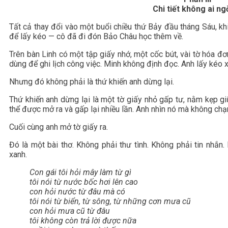
Chi tiết không ai ngờ
Tất cả thay đổi vào một buổi chiều thứ Bảy đầu tháng Sáu, khi
để lấy kéo — cô đã đi đón Bảo Châu học thêm về.
Trên bàn Linh có một tập giấy nhớ, một cốc bút, vài tờ hóa đ
dùng để ghi lịch công việc. Minh không định đọc. Anh lấy kéo x
Nhưng đó không phải là thứ khiến anh dừng lại.
Thứ khiến anh dừng lại là một tờ giấy nhỏ gấp tư, nằm kẹp gi
thể được mở ra và gấp lại nhiều lần. Anh nhìn nó mà không ch
Cuối cùng anh mở tờ giấy ra.
Đó là một bài thơ. Không phải thư tình. Không phải tin nhắn.
xanh.
Con gái tôi hỏi mây làm từ gì
tôi nói từ nước bốc hơi lên cao
con hỏi nước từ đâu mà có
tôi nói từ biển, từ sông, từ những cơn mưa cũ
con hỏi mưa cũ từ đâu
tôi không còn trả lời được nữa