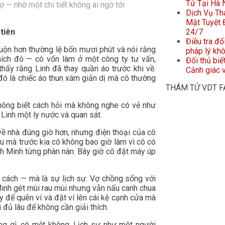
Tử Tại Hà 
 — nhờ một chi tiết không ai ngờ tới
Dịch Vụ Th
Mật Tuyệt Đ
tiên
24/7
Điều tra đố
muộn hơn thường lệ bốn mươi phút và nói rằng
pháp lý kh
hích đó — cô vốn làm ở một công ty tư vấn,
Đối thủ biế
hấy rằng Linh đã thay quần áo trước khi về.
Cảnh giác v
đó là chiếc áo thun xám giản dị mà cô thường
THÁM TỬ VDT 
hông biết cách hỏi mà không nghe có vẻ như
 Linh một ly nước và quan sát.
 về nhà đúng giờ hơn, nhưng điện thoại của cô
u mà trước kia cô không bao giờ làm vì cô có
nh Minh từng phàn nàn. Bây giờ cô đặt máy úp
a cách — mà là sự lịch sự. Vợ chồng sống với
 Minh gét mùi rau mùi nhưng vẫn nấu canh chua
ay để quên ví và đặt ví lên cái kệ cạnh cửa mà
đủ lâu để không cần giải thích.
ống gì, có mệt không. Lịch sự như một người