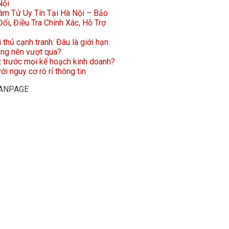
Nội
ám Tử Uy Tín Tại Hà Nội – Bảo
ối, Điều Tra Chính Xác, Hỗ Trợ
i thủ cạnh tranh: Đâu là giới hạn
ông nên vượt qua?
t trước mọi kế hoạch kinh doanh?
ới nguy cơ rò rỉ thông tin
FANPAGE