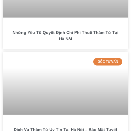
Những Yếu Tố Quyết Định Chi Phí Thuê Thám Tử Tại
Hà Nội
GÓC TƯ VẤN
Dịch Vụ Thám Tử Uy Tín Tại Hà Nội – Bảo Mật Tuyệt