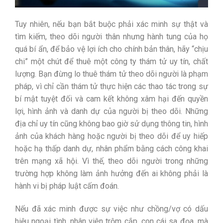
Tuy nhiên, nếu bạn bắt buộc phải xác minh sự thật và
tìm kiếm, theo dõi người thân nhưng hành tung của họ
quá bí ẩn, để bảo vệ lợi ích cho chính bản thân, hãy “chịu
chi” một chút để thuê một công ty thám tử uy tín, chất
lượng. Bạn đừng lo thuê thám tử theo dõi người là phạm
pháp, vì chỉ cần thám tử thực hiện các thao tác trong sự
bí mật tuyệt đối và cam kết không xâm hại đến quyền
lợi, hình ảnh và danh dự của người bị theo dõi. Những
địa chỉ uy tín cũng không bao giờ sử dụng thông tin, hình
ảnh của khách hàng hoặc người bị theo dõi để uy hiếp
hoặc hạ thấp danh dự, nhân phẩm bằng cách công khai
trên mạng xã hội. Vì thế, theo dõi người trong những
trường hợp không làm ảnh hưởng đến ai không phải là
hành vi bị pháp luật cấm đoán.
Nếu đã xác minh được sự việc như chồng/vợ có dấu
hiệu ngoại tình, nhân viên trộm cắp, con cái sa đọa, mà