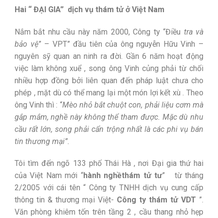
Hai “ ĐẠI GIA” dịch vụ thám tử ở Việt Nam
Nắm bắt nhu cầu này năm 2000, Công ty “Điều
tra và
bảo vệ
” – VPT” đầu tiên của ông nguyễn Hữu Vinh –
nguyên sỹ quan an ninh ra đời. Gần 6 năm hoạt động
việc làm không xuể , song ông Vinh củng phải từ chối
nhiều hợp đồng bởi liên quan đến pháp luật chưa cho
phép , mặt dù có thể mang lại một món lợi kết xù . Theo
ông Vinh thì : “
Mèo nhỏ bắt chuột con, phải liệu cơm mà
gắp mắm, nghề này không thể tham được. Mặc dù nhu
cầu rất lớn, song phải cẩn trộng nhất là các phi vụ bán
tin thương mại”.
Tôi tìm đến ngõ 133 phố Thái Hà , nơi Đại gia thứ hai
của Việt Nam mới “
hành nghềthám tử tư
” từ tháng
2/2005 với cái tên “ Công ty TNHH dịch vụ cung cấp
thông tin & thương mại Việt-
Công ty thám tử VDT
”.
Văn phòng khiêm tốn trên tầng 2 , cầu thang nhỏ hẹp