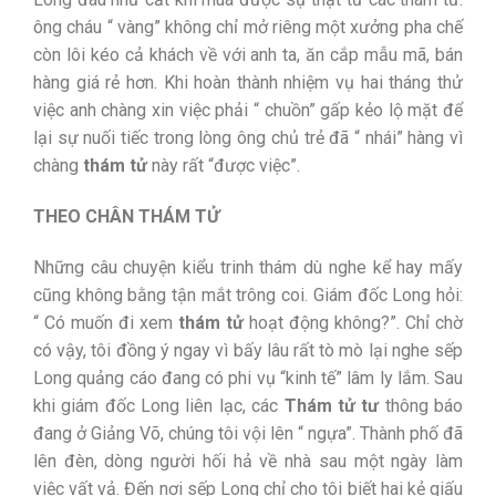
ông cháu “ vàng” không chỉ mở riêng một xưởng pha chế
còn lôi kéo cả khách về với anh ta, ăn cắp mẫu mã, bán
hàng giá rẻ hơn. Khi hoàn thành nhiệm vụ hai tháng thử
việc anh chàng xin việc phải “ chuồn” gấp kẻo lộ mặt để
lại sự nuối tiếc trong lòng ông chủ trẻ đã “ nhái” hàng vì
chàng
thám tử
này rất “được việc”.
THEO CHÂN THÁM TỬ
Những câu chuyện kiểu trinh thám dù nghe kể hay mấy
cũng không bằng tận mắt trông coi. Giám đốc Long hỏi:
“ Có muốn đi xem
thám tử
hoạt động không?”. Chỉ chờ
có vậy, tôi đồng ý ngay vì bấy lâu rất tò mò lại nghe sếp
Long quảng cáo đang có phi vụ “kinh tế” lâm ly lắm. Sau
khi giám đốc Long liên lạc, các
Thám tử tư
thông báo
đang ở Giảng Võ, chúng tôi vội lên “ ngựa”. Thành phố đã
lên đèn, dòng người hối hả về nhà sau một ngày làm
việc vất vả. Đến nơi sếp Long chỉ cho tôi biết hai kẻ giấu