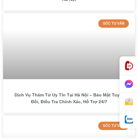
GÓC TƯ VẤN
Dịch Vụ Thám Tử Uy Tín Tại Hà Nội – Bảo Mật Tuyệt
Đối, Điều Tra Chính Xác, Hỗ Trợ 24/7
GÓC TƯ VẤN