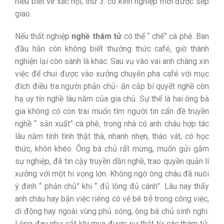
hiểu biết về xác hội, thứ 3: có kinh nghiệp mới được sếp
giao.
Nếu thất nghiệp
nghề thám tử
có thể “ chế” cà phê. Ban
đầu hắn còn không biết thưởng thức café, giờ thành
nghiện lại còn sành là khác. Sau vụ vào vai anh chàng xin
việc để chui được vào xưởng chuyên pha café với mục
đích điều tra người phản chủ- ăn cắp bí quyết nghề còn
hạ uy tín nghề lâu năm của gia chủ. Sự thể là hai ông bà
gia không có con trai muốn tìm người tin cẩn đề truyền
nghề “ sản xuất” cà phê, trong nhà có anh cháu hợp tác
lâu năm tính tình thật thà, nhanh nhẹn, tháo vát, có học
thức, khôn khéo. Ông bà chủ rất mừng, muốn gửi gắm
sự nghiệp, đã tin cậy truyền dần nghề, trao quyền quản lí
xưởng với một hi vọng lớn. Không ngờ ông cháu đã nuôi
ý đinh “ phản chủ” khi “ đủ lông đủ cánh”. Lâu nay thấy
anh cháu hay bận việc riêng có vẻ bê trễ trong công việc,
di động hay ngoài vùng phủ sóng, ông bà chủ sinh nghi.
Lòng đau như cắt khi mua được sự thật từ các thám tử: