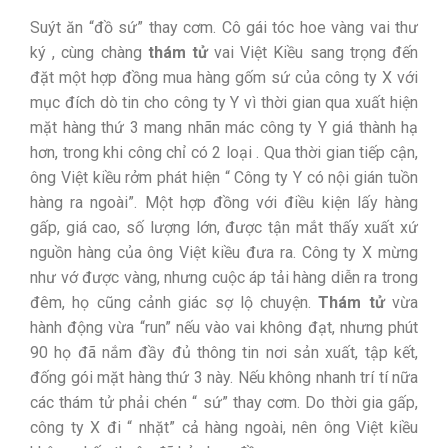
Suýt ăn “đồ sứ” thay cơm. Cô gái tóc hoe vàng vai thư
ký , cùng chàng
thám tử
vai Việt Kiều sang trọng đến
đặt một hợp đồng mua hàng gốm sứ của công ty X với
mục đích dò tin cho công ty Y vì thời gian qua xuất hiện
mặt hàng thứ 3 mang nhãn mác công ty Y giá thành hạ
hơn, trong khi công chỉ có 2 loại . Qua thời gian tiếp cận,
ông Việt kiều rởm phát hiện “
Công ty Y có nội gián tuồn
hàng ra ngoài”. Một hợp đồng với điều kiện lấy hàng
gấp, giá cao, số lượng lớn, được tận mắt thấy xuất xứ
nguồn hàng của ông Việt kiều đưa ra. Công ty X mừng
như vớ được vàng, nhưng cuộc áp tải hàng diễn ra trong
đêm, họ cũng cảnh giác sợ lộ chuyện.
Thám tử
vừa
hành động vừa “run” nếu vào vai không đạt, nhưng phút
90 họ đã nắm đầy đủ thông tin nơi sản xuất, tập kết,
đống gói mặt hàng thứ 3 này. Nếu không nhanh trí tí nữa
các thám tử phải chén “ sứ” thay cơm. Do thời gia gấp,
công ty X đi “ nhặt” cả hàng ngoài, nên ông Việt kiều