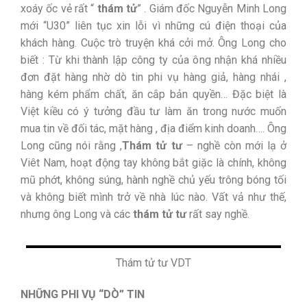
xoáy ốc vẻ rất “
thám tử
” . Giám đốc Nguyễn Minh Long
mới “U30” liên tục xin lỗi vì những cú điện thoại của
khách hàng. Cuộc trò truyện khá cởi mở. Ông Long cho
biết : Từ khi thành lập công ty của ông nhận khá nhiều
đơn đặt hàng nhờ dò tin phi vụ hàng giả, hàng nhái ,
hàng kém phẩm chất, ăn cắp bản quyền… Đặc biệt là
Việt kiều có ý tưởng đầu tư làm ăn trong nước muốn
mua tin về đối tác, mặt hàng , địa điểm kinh doanh…. Ông
Long cũng nói rằng ,
Thám tử tư
– nghề còn mới lạ ở
Viêt Nam, hoạt động tay không bắt giặc là chính, không
mũ phớt, không súng, hành nghề chủ yếu trông bóng tối
và không biết mình trở về nhà lúc nào. Vất vả như thế,
nhưng ông Long và các
thám tử tư
rất say nghề.
Thám tử tư VDT
NHỮNG PHI VỤ “DÒ” TIN