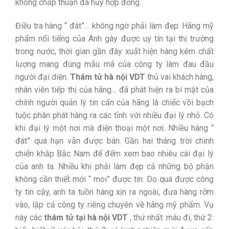
không chấp thuận đã hủy hợp đồng.
Điều tra hàng “ đát”… không ngờ phải làm đẹp. Hãng mỹ
phẩm nổi tiếng của Anh gây được uy tín tại thị trường
trong nước, thời gian gần đây xuất hiện hàng kém chất
lượng mang đúng mẫu mã của công ty làm đau đầu
người đại diện.
Thám tử hà nội VDT
thủ vai khách hàng,
nhân viên tiếp thị của hãng… đã phát hiện ra bí mật của
chính người quản lý tin cẩn của hãng là chiếc vồi bạch
tuộc phân phát hàng ra các tỉnh với nhiều đại lý nhỏ. Có
khi đại lý một nơi mà điện thoại một nơi. Nhiều hàng “
đát” quá hạn vẫn được bán. Gần hai tháng trời chinh
chiến khắp Bắc Nam để đếm xem bao nhiêu cái đại lý
của anh ta. Nhiều khi phải làm đẹp cả những bộ phận
không cần thiết mới “ moi” được tin. Do quá được công
ty tin cậy, anh ta tuồn hàng xịn ra ngoài, đưa hàng rởm
vào, lập cả công ty riêng chuyên về hãng mỹ phẩm. Vụ
này các
thám tử tại hà nội VDT
, thứ nhất: máu đi, thứ 2: