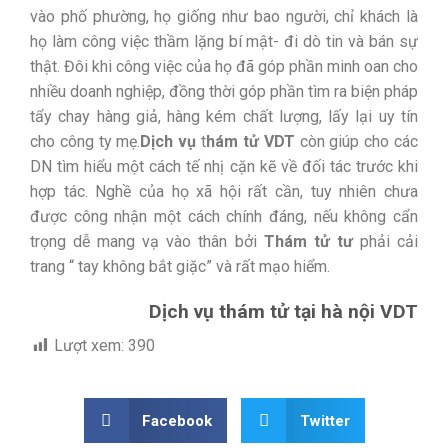
vào phố phường, họ giống như bao người, chỉ khách là
họ làm công việc thầm lặng bí mật- đi dò tin và bán sự
thật. Đôi khi công việc của họ đã góp phần minh oan cho
nhiều doanh nghiệp, đồng thời góp phần tìm ra biện pháp
tẩy chay hàng giả, hàng kém chất lượng, lấy lại uy tín
cho công ty mẹ.
Dịch vụ
t
hám tử VDT
còn giúp cho các
DN tìm hiểu một cách tế nhị cặn kẽ về đối tác trước khi
hợp tác. Nghề của họ xã hội rất cần, tuy nhiên chưa
được công nhận một cách chính đáng, nếu không cẩn
trọng dễ mang vạ vào thân bởi
Thám tử tư
phải cải
trang “ tay không bắt giặc” và rất mạo hiểm.
Dịch vụ thám tử tại hà nội VDT
Lượt xem:
390
Facebook
Twitter