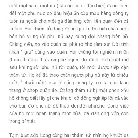
mặt một nam, một nữ ( không có gì đặc biệt) đang theo
dõi một phụ nưc có dấu hiệu ăn cắp mẫu hàng công ty
tuồn ra ngoài cho một gã đàn ông, còn liên quan đến cả
ái tình. Hai
thám tử
đang đóng giả là đôi tình nhân ngôi
bên hồ vì người phụ nữ này cũng đợi chàng bên hồ.
Chàng đến, họ vào quán cà phê to nhỏ tâm sự. Đôi tình
nhân “ giả” cũng vào quán. Hai chúng tôi nghiễm nhiên
được thưởng thức cà phê ngoài dự định. Hơn một giờ
sau khi người phụ nữ rời quán, tôi mới được tiếp cận
thám tử. Họ kể đã theo chân người phụ nữ này từ chiều,
ngồi “ đuổi ruồi” mãi ở cổng công ty, cô ta còn lang
thang ở shop quần áo. Chàng thám tử bị một phen xấu
hổ không biết lấy gì che khi bị cô đồng nghiệp lôi cả vào
chỗ bán đồ phụ nữ để theo dõi đối phương. Công việc
của họ mới hoàn thành một nửa, gã đàn ông vẫn còn
trong bí mật.
Tạm biệt sếp Long cùng hai
thám tử
, nhìn họ khuất xa