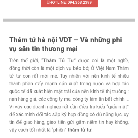
HOTLINE: 094.368.2399
Thám tử hà nội VDT – Và những phi
vụ săn tin thương mại
Trên thế giới, “
Thám Tử Tư
” được coi là một nghề,
đồng thời còn là một dịch vụ béo bở, Ở Việt Nam Thám
tử tư con rất mới mẻ. Tuy nhiên với nền kinh tế nhiều
thành phần đẩy mạnh sản xuất trong nước và hợp tác
quốc tế đã xuất hiện mặt trái của nền kinh tế thị trường :
nạn hàng giả, các công ty ma, công ty làm ăn bất chính …
Vì vậy các doanh nghiệp rất cần điều tra kiểu “giấu mặt”
để xác minh đối tác sắp ký hợp đồng có đủ năng lực, uy
tín để giao hàng, giao tiền gửi gắm niềm tin hay không,
vậy cách tốt nhất là “phiền”
thám tử tư
.