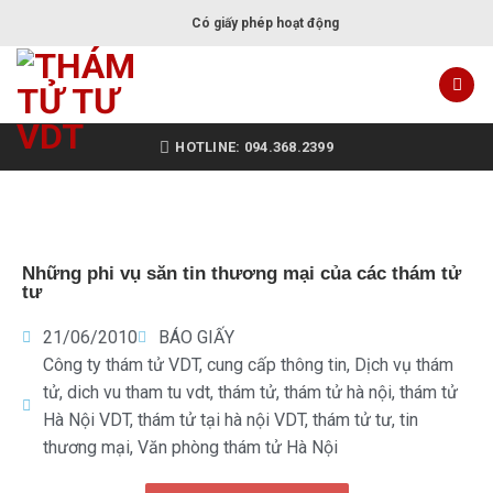
Có giấy phép hoạt động
HOTLINE: 094.368.2399
Những phi vụ săn tin thương mại của các thám tử
tư
21/06/2010
BÁO GIẤY
Công ty thám tử VDT
,
cung cấp thông tin
,
Dịch vụ thám
tử
,
dich vu tham tu vdt
,
thám tử
,
thám tử hà nội
,
thám tử
Hà Nội VDT
,
thám tử tại hà nội VDT
,
thám tử tư
,
tin
thương mại
,
Văn phòng thám tử Hà Nội