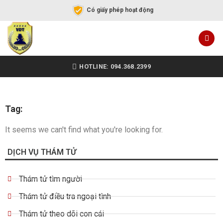
Có giấy phép hoạt động
HOTLINE: 094.368.2399
Tag:
It seems we can't find what you're looking for.
DỊCH VỤ THÁM TỬ
Thám tử tìm người
Thám tử điều tra ngoại tình
Thám tử theo dõi con cái