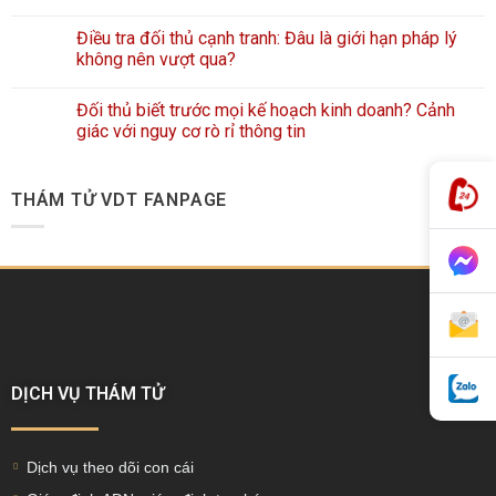
Điều tra đối thủ cạnh tranh: Đâu là giới hạn pháp lý
không nên vượt qua?
Đối thủ biết trước mọi kế hoạch kinh doanh? Cảnh
giác với nguy cơ rò rỉ thông tin
THÁM TỬ VDT FANPAGE
DỊCH VỤ THÁM TỬ
Dịch vụ theo dõi con cái