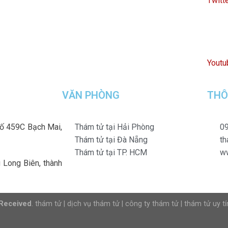
Twitt
Youtu
VĂN PHÒNG
THÔ
số 459C Bạch Mai,
Thám tử tại Hải Phòng
09
Thám tử tại Đà Nẵng
t
Thám tử tại TP. HCM
w
Long Biên, thành
 Received
.
thám tử
|
dịch vụ thám tử
|
công ty thám tử
|
thám tử uy tí