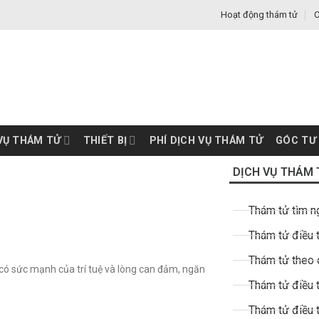
Hoạt động thám tử
C
VỤ THÁM TỬ
THIẾT BỊ
PHÍ DỊCH VỤ THÁM TỬ
GÓC TƯ
DỊCH VỤ THÁM 
Thám tử tìm n
Thám tử điều t
Thám tử theo 
có sức mạnh của trí tuệ và lòng can đảm, ngăn
Thám tử điều t
Thám tử điều 