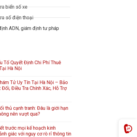
ra biển số xe
ra số điện thoại
định ADN, giám định tư pháp
 Tố Quyết Định Chi Phí Thuê
Tại Hà Nội
hám Tử Uy Tín Tại Hà Nội – Bảo
 Đối, Điều Tra Chính Xác, Hỗ Trợ
ối thủ cạnh tranh: Đâu là giới hạn
hông nên vượt qua?
iết trước mọi kế hoạch kinh
nh giác với nguy cơ rò rỉ thông tin