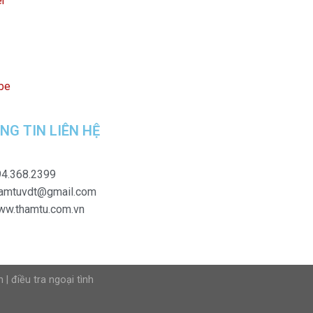
er
be
NG TIN LIÊN HỆ
4.368.2399
hamtuvdt@gmail.com
ww.thamtu.com.vn
n
|
điều tra ngoại tình