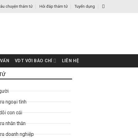
âu chuyện thám tử
Hỏi đáp thám tử
Tuyển dụng
 VẤN
VDT VỚI BÁO CHÍ
LIÊN HỆ
TỬ
gười
ra ngoại tình
dõi con cái
ra nhân thân
tra doanh nghiệp