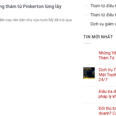
Thám tử điều t
ng thám tử Pinkerton lừng lẫy
Thám tử điều t
ến nay nền dân chủ của nước Mỹ đã trải qua
Dịch vụ giám 
TIN MỚI NHẤT
Những Yếu
Thám Tử 
Dịch Vụ T
Mật Tuyệt
24/7
Điều tra đ
pháp lý k
Đối thủ b
doanh? Cả