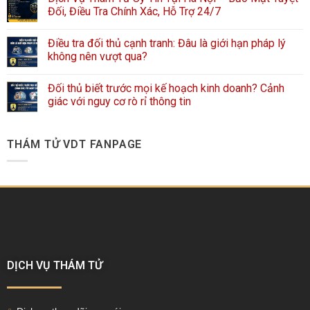
Đối, Điều Tra Chính Xác, Hỗ Trợ 24/7
Điều tra đối thủ cạnh tranh: Đâu là giới hạn pháp lý
không nên vượt qua?
Đối thủ biết trước mọi kế hoạch kinh doanh? Cảnh
giác với nguy cơ rò rỉ thông tin
THÁM TỬ VDT FANPAGE
DỊCH VỤ THÁM TỬ