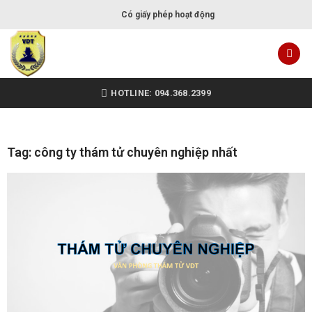
Có giấy phép hoạt động
HOTLINE: 094.368.2399
Tag: công ty thám tử chuyên nghiệp nhất