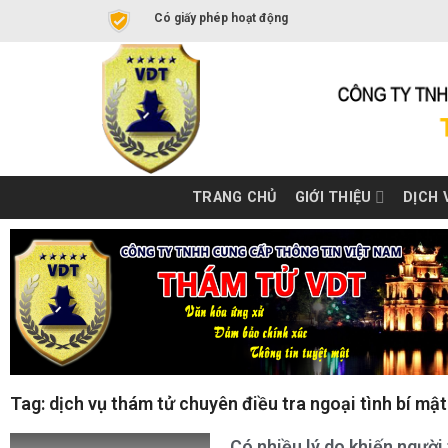
Có giấy phép hoạt động
TRANG CHỦ
GIỚI THIỆU
DỊCH 
Tag: dịch vụ thám tử chuyên điều tra ngoại tình bí mậ
Có nhiều lý do khiến người