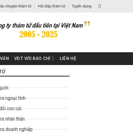
âu chuyện thám tử
Hỏi đáp thám tử
Tuyển dụng
 VẤN
VDT VỚI BÁO CHÍ
LIÊN HỆ
TỬ
gười
ra ngoại tình
dõi con cái
ra nhân thân
tra doanh nghiệp