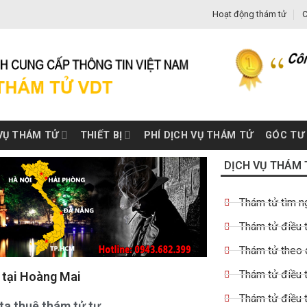
Hoạt động thám tử
C
VỤ THÁM TỬ
THIẾT BỊ
PHÍ DỊCH VỤ THÁM TỬ
GÓC TƯ
DỊCH VỤ THÁM 
Thám tử tìm n
Thám tử điều t
Thám tử theo 
Thám tử điều t
t tại Hoàng Mai
Thám tử điều 
 ta thuê thám tử tư