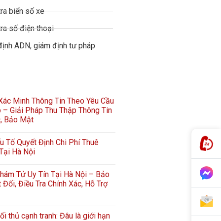
ra biển số xe
ra số điện thoại
định ADN, giám định tư pháp
 Xác Minh Thông Tin Theo Yêu Cầu
 – Giải Pháp Thu Thập Thông Tin
c, Bảo Mật
 Tố Quyết Định Chi Phí Thuê
Tại Hà Nội
hám Tử Uy Tín Tại Hà Nội – Bảo
 Đối, Điều Tra Chính Xác, Hỗ Trợ
ối thủ cạnh tranh: Đâu là giới hạn