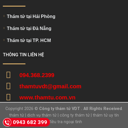
Thám tử tại Hải Phòng
Thám tử tại Đà Nẵng
Thám tử tại TP. HCM
THÔNG TIN LIÊN HỆ
094.368.2399
thamtuvdt@gmail.com
www.thamtu.com.vn
Copyright 2026 ©
Công ty thám tử VDT . All Rights Received
.
thám tử
|
dịch vụ thám tử
|
công ty thám tử
|
thám tử uy tín
0943 682 399
|
điều tra ngoại tình