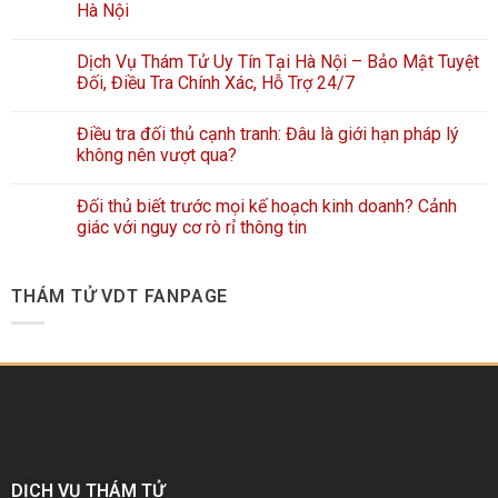
Hà Nội
Dịch Vụ Thám Tử Uy Tín Tại Hà Nội – Bảo Mật Tuyệt
Đối, Điều Tra Chính Xác, Hỗ Trợ 24/7
Điều tra đối thủ cạnh tranh: Đâu là giới hạn pháp lý
không nên vượt qua?
Đối thủ biết trước mọi kế hoạch kinh doanh? Cảnh
giác với nguy cơ rò rỉ thông tin
THÁM TỬ VDT FANPAGE
DỊCH VỤ THÁM TỬ