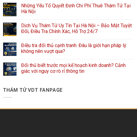
Những Yếu Tố Quyết Định Chi Phí Thuê Thám Tử Tại
Hà Nội
Dịch Vụ Thám Tử Uy Tín Tại Hà Nội – Bảo Mật Tuyệt
Đối, Điều Tra Chính Xác, Hỗ Trợ 24/7
Điều tra đối thủ cạnh tranh: Đâu là giới hạn pháp lý
không nên vượt qua?
Đối thủ biết trước mọi kế hoạch kinh doanh? Cảnh
giác với nguy cơ rò rỉ thông tin
THÁM TỬ VDT FANPAGE