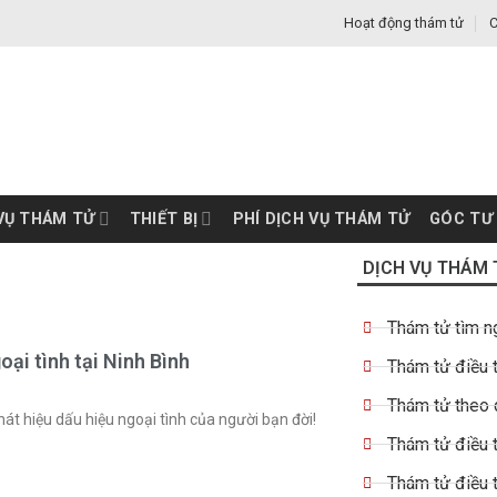
Hoạt động thám tử
C
VỤ THÁM TỬ
THIẾT BỊ
PHÍ DỊCH VỤ THÁM TỬ
GÓC TƯ
DỊCH VỤ THÁM 
Thám tử tìm n
oại tình tại Ninh Bình
Thám tử điều t
Thám tử theo 
phát hiệu dấu hiệu ngoại tình của người bạn đời!
Thám tử điều t
Thám tử điều 