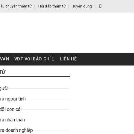
âu chuyện thám tử
Hỏi đáp thám tử
Tuyển dụng
 VẤN
VDT VỚI BÁO CHÍ
LIÊN HỆ
TỬ
gười
ra ngoại tình
dõi con cái
ra nhân thân
tra doanh nghiệp