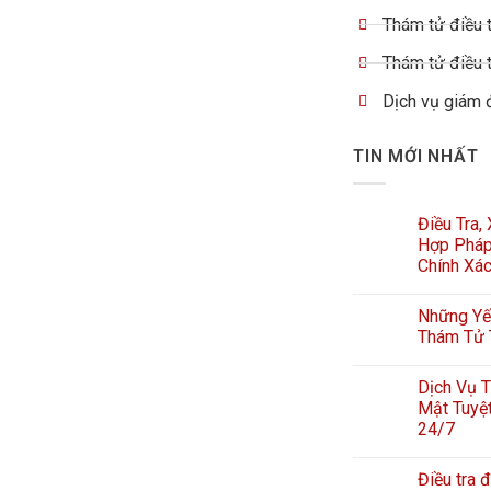
Thám tử điều t
Thám tử điều t
Dịch vụ giám 
TIN MỚI NHẤT
Điều Tra,
Hợp Pháp
Chính Xá
Những Yếu
Thám Tử 
Dịch Vụ T
Mật Tuyệt
24/7
Điều tra đ