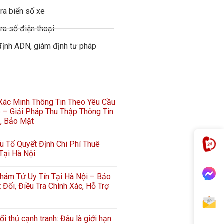
ra biển số xe
ra số điện thoại
định ADN, giám định tư pháp
 Xác Minh Thông Tin Theo Yêu Cầu
 – Giải Pháp Thu Thập Thông Tin
c, Bảo Mật
 Tố Quyết Định Chi Phí Thuê
Tại Hà Nội
hám Tử Uy Tín Tại Hà Nội – Bảo
 Đối, Điều Tra Chính Xác, Hỗ Trợ
ối thủ cạnh tranh: Đâu là giới hạn