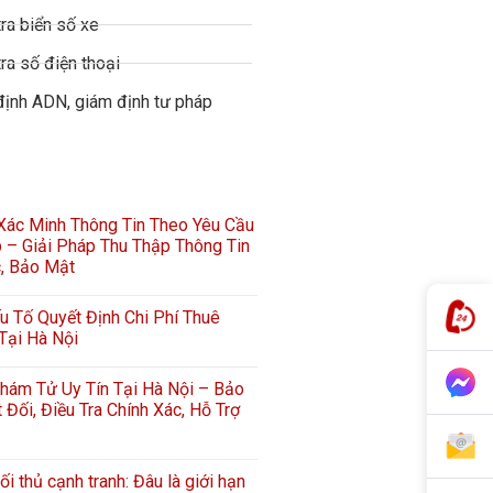
ra biển số xe
ra số điện thoại
định ADN, giám định tư pháp
 Xác Minh Thông Tin Theo Yêu Cầu
 – Giải Pháp Thu Thập Thông Tin
c, Bảo Mật
 Tố Quyết Định Chi Phí Thuê
Tại Hà Nội
hám Tử Uy Tín Tại Hà Nội – Bảo
 Đối, Điều Tra Chính Xác, Hỗ Trợ
ối thủ cạnh tranh: Đâu là giới hạn