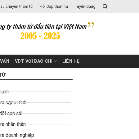
âu chuyện thám tử
Hỏi đáp thám tử
Tuyển dụng
 VẤN
VDT VỚI BÁO CHÍ
LIÊN HỆ
TỬ
gười
ra ngoại tình
dõi con cái
ra nhân thân
tra doanh nghiệp