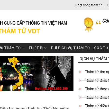
Hoạt động thám tử
C
VỤ THÁM TỬ
THIẾT BỊ
PHÍ DỊCH VỤ THÁM TỬ
GÓC TƯ
DỊCH VỤ THÁM 
Thám tử tìm n
Thám tử điều t
Thám tử theo 
Thám tử điều t
Thám tử điều 
iều tra ngoại tình tại Thái Nguyên: