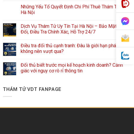
Những Yếu Tố Quyết Định Chi Phí Thuê Thám Tử Tại
Hà Nội
Dịch Vụ Thám Tử Uy Tín Tại Hà Nội – Bảo Mật Tuyệt
Đối, Điều Tra Chính Xác, Hỗ Trợ 24/7
Điều tra đối thủ cạnh tranh: Đâu là giới hạn pháp lý
không nên vượt qua?
Đối thủ biết trước mọi kế hoạch kinh doanh? Cảnh
giác với nguy cơ rò rỉ thông tin
THÁM TỬ VDT FANPAGE