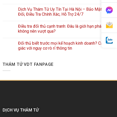
Dịch Vụ Thám Tử Uy Tín Tại Hà Nội – Bảo Mật Tuyệt
Đối, Điều Tra Chính Xác, Hỗ Trợ 24/7
Điều tra đối thủ cạnh tranh: Đâu là giới hạn pháp lý
không nên vượt qua?
Đối thủ biết trước mọi kế hoạch kinh doanh? Cảnh
giác với nguy cơ rò rỉ thông tin
THÁM TỬ VDT FANPAGE
DỊCH VỤ THÁM TỬ