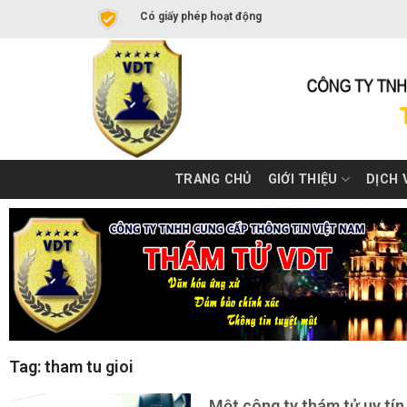
Có giấy phép hoạt động
TRANG CHỦ
GIỚI THIỆU
DỊCH 
Tag: tham tu gioi
Một công ty thám tử uy tín