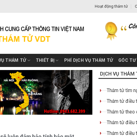
Hoạt động thám tử
C
VỤ THÁM TỬ
THIẾT BỊ
PHÍ DỊCH VỤ THÁM TỬ
GÓC TƯ
DỊCH VỤ THÁM 
Thám tử tìm n
Thám tử điều t
Thám tử theo 
Thám tử điều t
Thám tử điều 
 sẽ luôn đảm bảo tính bảo mật,