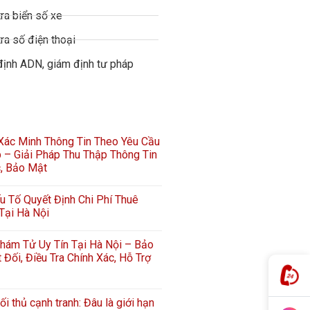
ra biển số xe
ra số điện thoại
định ADN, giám định tư pháp
 Xác Minh Thông Tin Theo Yêu Cầu
 – Giải Pháp Thu Thập Thông Tin
c, Bảo Mật
 Tố Quyết Định Chi Phí Thuê
Tại Hà Nội
hám Tử Uy Tín Tại Hà Nội – Bảo
 Đối, Điều Tra Chính Xác, Hỗ Trợ
ối thủ cạnh tranh: Đâu là giới hạn