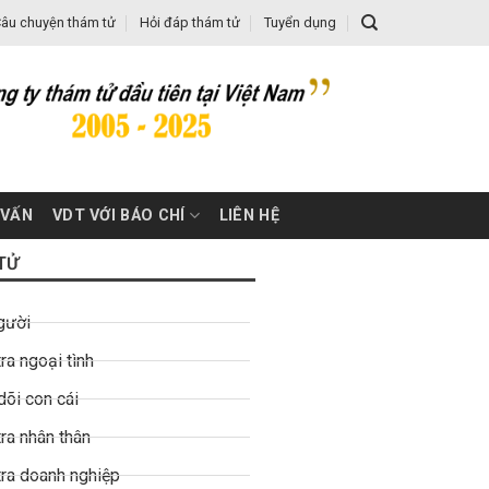
âu chuyện thám tử
Hỏi đáp thám tử
Tuyển dụng
 VẤN
VDT VỚI BÁO CHÍ
LIÊN HỆ
TỬ
gười
ra ngoại tình
dõi con cái
ra nhân thân
tra doanh nghiệp