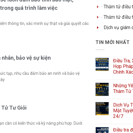
Thám tử điều t
trong quá trình làm việc
Thám tử điều t
kiếm thông tin, xác minh sự thật và giải quyết các
Dịch vụ giám 
TIN MỚI NHẤT
 nhân, bảo vệ sự kiện
Điều Tra,
Hợp Pháp
Chính Xá
hức tạp, nhu cầu đảm bảo an ninh và bảo vệ
gày
Những Yếu
Thám Tử 
Dịch Vụ T
Tử Tư Giỏi
Mật Tuyệt
24/7
bạn cần có kiến thức và kỹ năng phù hợp. Dưới
Điều tra đ