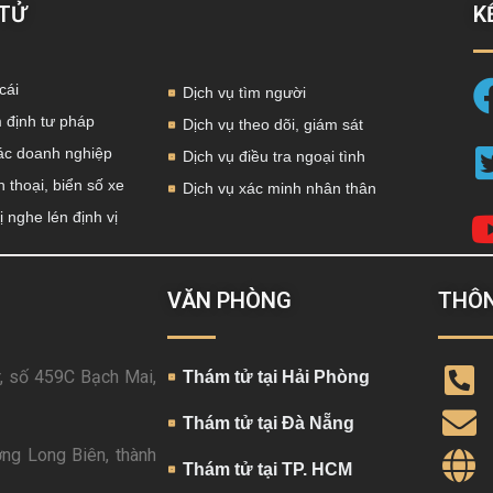
 TỬ
K
cái
Dịch vụ tìm người
 định tư pháp
Dịch vụ theo dõi, giám sát
tác doanh nghiệp
Dịch vụ điều tra ngoại tình
 thoại, biển số xe
Dịch vụ xác minh nhân thân
ị nghe lén định vị
VĂN PHÒNG
THÔN
, số 459C Bạch Mai,
Thám tử tại Hải Phòng
Thám tử tại Đà Nẵng
ng Long Biên, thành
Thám tử tại TP. HCM