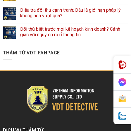
Điều tra đối thủ cạnh tranh: Đâu là giới hạn pháp lý
không nên vượt qua?
Đối thủ biết trước mọi kế hoạch kinh doanh? Cảnh
giác với nguy cơ rò rỉ thông tin
THÁM TỬ VDT FANPAGE
DỊCH VỤ THÁM TỬ