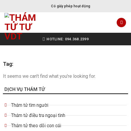
Có giấy phép hoạt động
HOTLINE: 094.368.2399
Tag:
It seems we can't find what you're looking for.
DỊCH VỤ THÁM TỬ
Thám tử tìm người
Thám tử điều tra ngoại tình
Thám tử theo dõi con cái