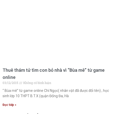
Thuê thám tử tìm con bỏ nhà vì “Bùa mê” từ game
online
03/12/2015
Không có bình luận
“ Bùa mê” từ game online Chí Ngọc( nhân vật đã được đổi tên) , học
sinh lớp 10 THPT B.T.X (quận Đống Đa, Hà
Đọc tiếp »