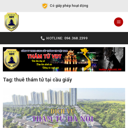
Có giấy phép hoạt động
HOTLINE: 094.368.2399
Tag: thuê thám tử tại cầu giấy