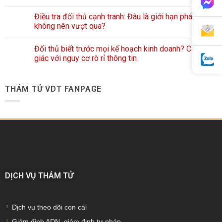
Điều tra đối thủ cạnh tranh: Đâu là giới hạn pháp lý
không nên vượt qua?
Đối thủ biết trước mọi kế hoạch kinh doanh? Cảnh
giác với nguy cơ rò rỉ thông tin
THÁM TỬ VDT FANPAGE
DỊCH VỤ THÁM TỬ
Dịch vụ theo dõi con cái
Giám định ADN, giám định tư pháp