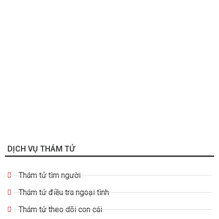
DỊCH VỤ THÁM TỬ
Thám tử tìm người
Thám tử điều tra ngoại tình
Thám tử theo dõi con cái