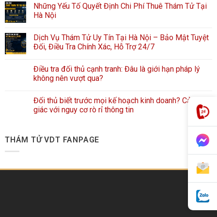
Những Yếu Tố Quyết Định Chi Phí Thuê Thám Tử Tại
Hà Nội
Dịch Vụ Thám Tử Uy Tín Tại Hà Nội – Bảo Mật Tuyệt
Đối, Điều Tra Chính Xác, Hỗ Trợ 24/7
Điều tra đối thủ cạnh tranh: Đâu là giới hạn pháp lý
không nên vượt qua?
Đối thủ biết trước mọi kế hoạch kinh doanh? Cảnh
giác với nguy cơ rò rỉ thông tin
THÁM TỬ VDT FANPAGE