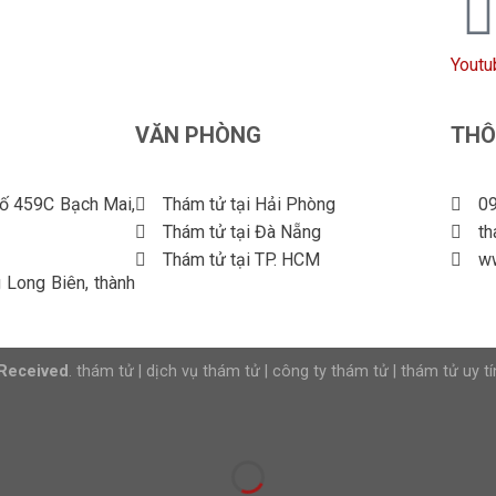
Youtu
VĂN PHÒNG
THÔ
số 459C Bạch Mai,
Thám tử tại Hải Phòng
09
Thám tử tại Đà Nẵng
t
Thám tử tại TP. HCM
w
Long Biên, thành
 Received
.
thám tử
|
dịch vụ thám tử
|
công ty thám tử
|
thám tử uy tí