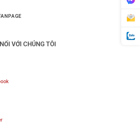
FANPAGE
 NỐI VỚI CHÚNG TÔI
book
er