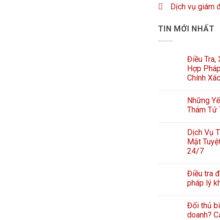
Dịch vụ giám 
TIN MỚI NHẤT
Điều Tra,
Hợp Pháp
Chính Xá
Những Yếu
Thám Tử 
Dịch Vụ T
Mật Tuyệt
24/7
Điều tra đ
pháp lý k
Đối thủ b
doanh? Cả