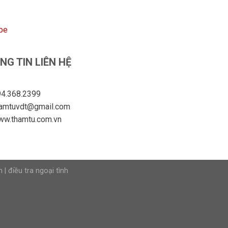
be
NG TIN LIÊN HỆ
4.368.2399
hamtuvdt@gmail.com
ww.thamtu.com.vn
n
|
điều tra ngoại tình