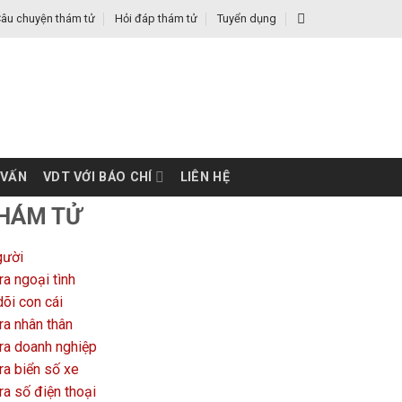
âu chuyện thám tử
Hỏi đáp thám tử
Tuyển dụng
 VẤN
VDT VỚI BÁO CHÍ
LIÊN HỆ
THÁM TỬ
gười
ra ngoại tình
õi con cái
ra nhân thân
ra doanh nghiệp
ra biển số xe
ra số điện thoại