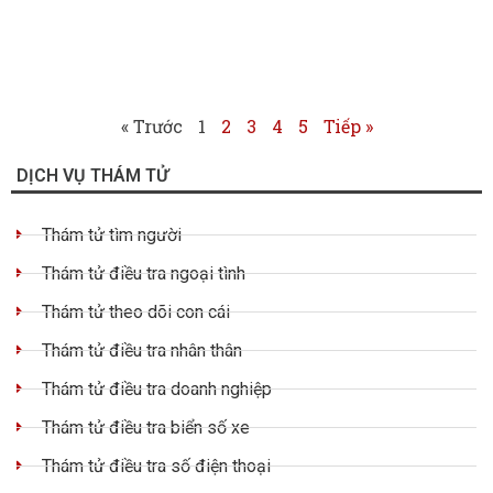
« Trước
1
2
3
4
5
Tiếp »
DỊCH VỤ THÁM TỬ
Thám tử tìm người
Thám tử điều tra ngoại tình
Thám tử theo dõi con cái
Thám tử điều tra nhân thân
Thám tử điều tra doanh nghiệp
Thám tử điều tra biển số xe
Thám tử điều tra số điện thoại