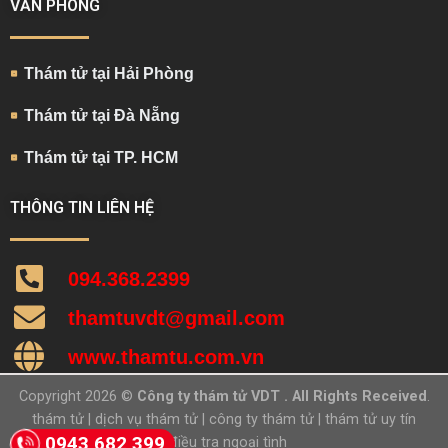
VĂN PHÒNG
Thám tử tại Hải Phòng
Thám tử tại Đà Nẵng
Thám tử tại TP. HCM
THÔNG TIN LIÊN HỆ
094.368.2399
thamtuvdt@gmail.com
www.thamtu.com.vn
Copyright 2026 ©
Công ty thám tử VDT . All Rights Received
.
thám tử
|
dịch vụ thám tử
|
công ty thám tử
|
thám tử uy tín
0943 682 399
|
điều tra ngoại tình