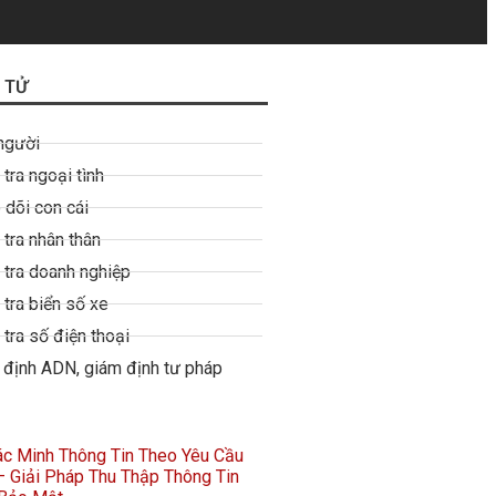
 TỬ
người
tra ngoại tình
 dõi con cái
 tra nhân thân
 tra doanh nghiệp
 tra biển số xe
tra số điện thoại
 định ADN, giám định tư pháp
Xác Minh Thông Tin Theo Yêu Cầu
 Giải Pháp Thu Thập Thông Tin