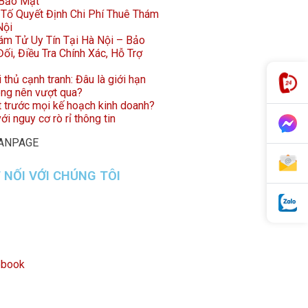
 Bảo Mật
Tố Quyết Định Chi Phí Thuê Thám
Nội
ám Tử Uy Tín Tại Hà Nội – Bảo
ối, Điều Tra Chính Xác, Hỗ Trợ
i thủ cạnh tranh: Đâu là giới hạn
ông nên vượt qua?
t trước mọi kế hoạch kinh doanh?
ới nguy cơ rò rỉ thông tin
FANPAGE
 NỐI VỚI CHÚNG TÔI
ebook