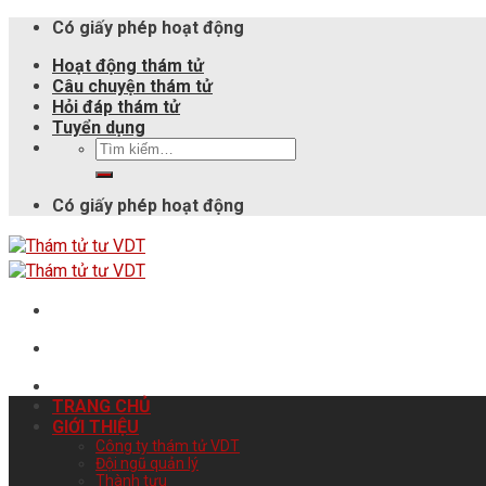
Có giấy phép hoạt động
Hoạt động thám tử
Câu chuyện thám tử
Hỏi đáp thám tử
Tuyển dụng
Có giấy phép hoạt động
TRANG CHỦ
GIỚI THIỆU
Công ty thám tử VDT
Đội ngũ quản lý
Thành tựu