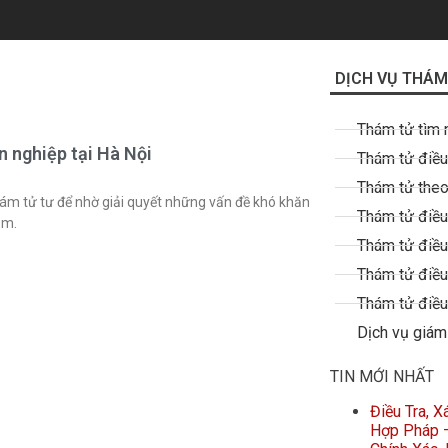
DỊCH VỤ THÁM
Thám tử tìm 
 nghiệp tại Hà Nội
Thám tử điều 
Thám tử theo
ám tử tư để nhờ giải quyết những vấn đề khó khăn
Thám tử điều
ảm.
Thám tử điều
Thám tử điều
Thám tử điều 
Dịch vụ giám
TIN MỚI NHẤT
Điều Tra, 
Hợp Pháp –