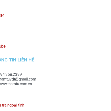
ter
ube
NG TIN LIÊN HỆ
94.368.2399
thamtuvdt@gmail.com
www.thamtu.com.vn
u tra ngoại tình