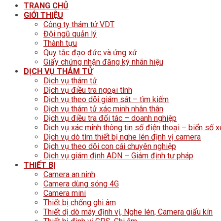
TRANG CHỦ
GIỚI THIỆU
Công ty thám tử VDT
Đội ngũ quản lý
Thành tựu
Quy tắc đạo đức và ứng xử
Giấy chứng nhận đăng ký nhãn hiệu
DỊCH VỤ THÁM TỬ
Dịch vụ thám tử
Dịch vụ điều tra ngoại tình
Dịch vụ theo dõi giám sát – tìm kiếm
Dịch vụ thám tử xác minh nhân thân
Dịch vụ điều tra đối tác – doanh nghiệp
Dịch vụ xác minh thông tin số điện thoại – biển số x
Dịch vụ dò tìm thiết bị nghe lén định vị camera
Dịch vụ theo dõi con cái chuyên nghiệp
Dịch vụ giám định ADN – Giám định tư pháp
THIẾT BỊ
Camera an ninh
Camera dùng sóng 4G
Camera mini
Thiết bị chống ghi âm
Thiết dị dò máy định vị, Nghe lén, Camera giấu kín