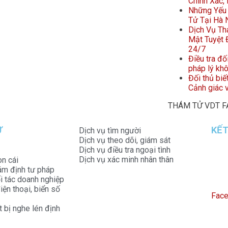
Chính Xác,
Những Yếu 
Tử Tại Hà 
Dịch Vụ Th
Mật Tuyệt Đ
24/7
Điều tra đố
pháp lý kh
Đối thủ biế
Cảnh giác v
THÁM TỬ VDT 
Ử
KẾT
Dịch vụ tìm người
Dịch vụ theo dõi, giám sát
Dịch vụ điều tra ngoại tình
Dịch vụ xác minh nhân thân
on cái
ám định tư pháp
ối tác doanh nghiệp
iện thoại, biển số
Fac
t bị nghe lén định