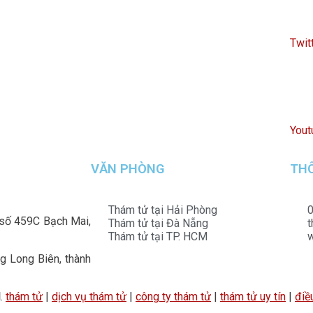
Twit
Yout
VĂN PHÒNG
THÔ
Thám tử tại Hải Phòng
0
 số 459C Bạch Mai,
Thám tử tại Đà Nẵng
Thám tử tại TP. HCM
 Long Biên, thành
d
.
thám tử
|
dịch vụ thám tử
|
công ty thám tử
|
thám tử uy tín
|
điề