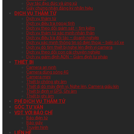
Quy tắc đạo đức và ứng xử
Giấy chứng nhận đăng ký nhãn hiệu
DỊCH VỤ THÁM TỬ
Dịch vụ thám tử
Dịch vụ điều tra ngoại tình
Dịch vụ theo dõi giám sát – tìm kiếm
Dịch vụ thám tử xác minh nhân thân
Dịch vụ điều tra đối tác – doanh nghiệp
Dịch vụ xác minh thông tin số điện thoại – biển số xe
Dịch vụ dò tìm thiết bị nghe lén định vị camera
Dịch vụ theo dõi con cái chuyên nghiệp
Dịch vụ giám định ADN – Giám định tư pháp
THIẾT BỊ
Camera an ninh
Camera dùng sóng 4G
Camera mini
Thiết bị chống ghi âm
Thiết dị dò máy định vị, Nghe lén, Camera giấu kín
Thiết bị định vị GPS, Ghi âm
Thiết bị ghi âm
PHÍ DỊCH VỤ THÁM TỬ
GÓC TƯ VẤN
VDT VỚI BÁO CHÍ
Báo điện tử
Báo giấy
Truyền hình
LIÊN HỆ