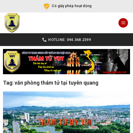
Có giấy phép hoạt động
HOTLINE: 094.368.2399
Tag: văn phòng thám tử tại tuyên quang