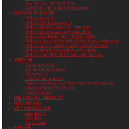
Quy tắc đạo đức và ứng xử
Giấy chứng nhận đăng ký nhãn hiệu
DỊCH VỤ THÁM TỬ
Dịch vụ thám tử
Dịch vụ điều tra ngoại tình
Dịch vụ theo dõi giám sát – tìm kiếm
Dịch vụ thám tử xác minh nhân thân
Dịch vụ điều tra đối tác – doanh nghiệp
Dịch vụ xác minh thông tin số điện thoại – biển số xe
Dịch vụ dò tìm thiết bị nghe lén định vị camera
Dịch vụ theo dõi con cái chuyên nghiệp
Dịch vụ giám định ADN – Giám định tư pháp
THIẾT BỊ
Camera an ninh
Camera dùng sóng 4G
Camera mini
Thiết bị chống ghi âm
Thiết dị dò máy định vị, Nghe lén, Camera giấu kín
Thiết bị định vị GPS, Ghi âm
Thiết bị ghi âm
PHÍ DỊCH VỤ THÁM TỬ
GÓC TƯ VẤN
VDT VỚI BÁO CHÍ
Báo điện tử
Báo giấy
Truyền hình
LIÊN HỆ