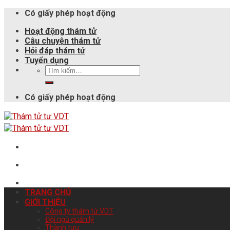
Có giấy phép hoạt động
Hoạt động thám tử
Câu chuyện thám tử
Hỏi đáp thám tử
Tuyển dụng
Có giấy phép hoạt động
TRANG CHỦ
GIỚI THIỆU
Công ty thám tử VDT
Đội ngũ quản lý
Thành tựu