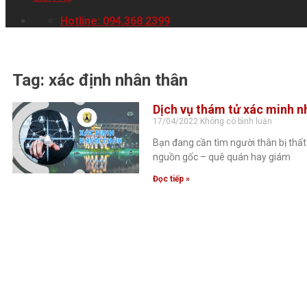
Hotline: 094.368.2399
Tag: xác định nhân thân
Dịch vụ thám tử xác minh n
17/04/2022
Không có bình luận
Bạn đang cần tìm người thân bị thất
nguồn gốc – quê quán hay giám
Đọc tiếp »