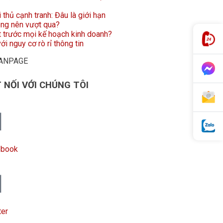
i thủ cạnh tranh: Đâu là giới hạn
ông nên vượt qua?
t trước mọi kế hoạch kinh doanh?
ới nguy cơ rò rỉ thông tin
FANPAGE
 NỐI VỚI CHÚNG TÔI
ebook
ter