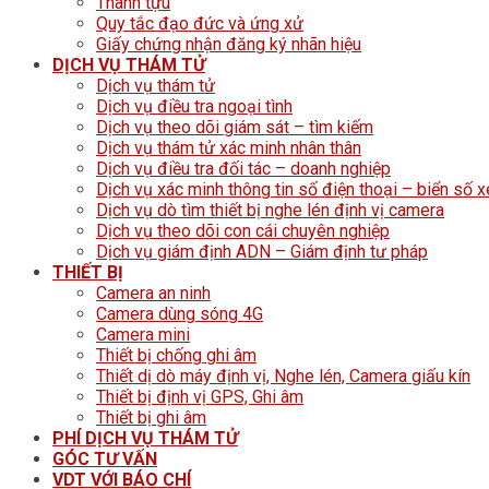
Thành tựu
Quy tắc đạo đức và ứng xử
Giấy chứng nhận đăng ký nhãn hiệu
DỊCH VỤ THÁM TỬ
Dịch vụ thám tử
Dịch vụ điều tra ngoại tình
Dịch vụ theo dõi giám sát – tìm kiếm
Dịch vụ thám tử xác minh nhân thân
Dịch vụ điều tra đối tác – doanh nghiệp
Dịch vụ xác minh thông tin số điện thoại – biển số x
Dịch vụ dò tìm thiết bị nghe lén định vị camera
Dịch vụ theo dõi con cái chuyên nghiệp
Dịch vụ giám định ADN – Giám định tư pháp
THIẾT BỊ
Camera an ninh
Camera dùng sóng 4G
Camera mini
Thiết bị chống ghi âm
Thiết dị dò máy định vị, Nghe lén, Camera giấu kín
Thiết bị định vị GPS, Ghi âm
Thiết bị ghi âm
PHÍ DỊCH VỤ THÁM TỬ
GÓC TƯ VẤN
VDT VỚI BÁO CHÍ