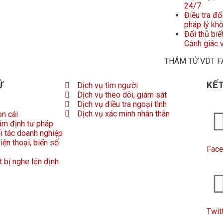
24/7
Điều tra đố
pháp lý kh
Đối thủ biế
Cảnh giác v
THÁM TỬ VDT 
Ử
KẾT
Dịch vụ tìm người
Dịch vụ theo dõi, giám sát
Dịch vụ điều tra ngoại tình
Dịch vụ xác minh nhân thân
on cái
ám định tư pháp
ối tác doanh nghiệp
iện thoại, biển số
Fac
t bị nghe lén định
Twit