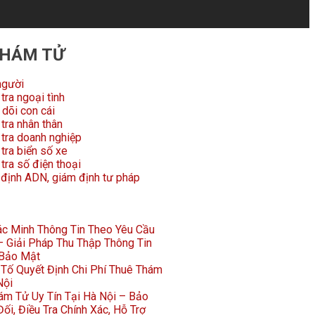
THÁM TỬ
người
tra ngoại tình
dõi con cái
tra nhân thân
 tra doanh nghiệp
tra biển số xe
tra số điện thoại
 định ADN, giám định tư pháp
Xác Minh Thông Tin Theo Yêu Cầu
 Giải Pháp Thu Thập Thông Tin
 Bảo Mật
Tố Quyết Định Chi Phí Thuê Thám
Nội
ám Tử Uy Tín Tại Hà Nội – Bảo
ối, Điều Tra Chính Xác, Hỗ Trợ