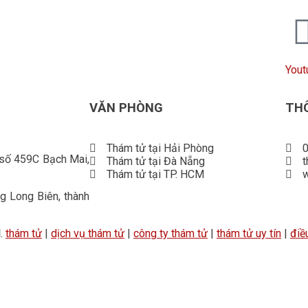
Yout
VĂN PHÒNG
THÔ
Thám tử tại Hải Phòng
0
 số 459C Bạch Mai,
Thám tử tại Đà Nẵng
Thám tử tại TP. HCM
 Long Biên, thành
d
.
thám tử
|
dịch vụ thám tử
|
công ty thám tử
|
thám tử uy tín
|
điề