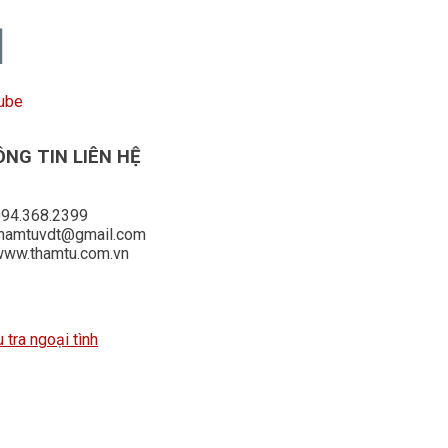
ube
NG TIN LIÊN HỆ
94.368.2399
thamtuvdt@gmail.com
www.thamtu.com.vn
u tra ngoại tình