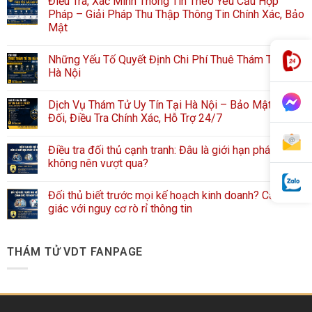
Điều Tra, Xác Minh Thông Tin Theo Yêu Cầu Hợp
Pháp – Giải Pháp Thu Thập Thông Tin Chính Xác, Bảo
Mật
Những Yếu Tố Quyết Định Chi Phí Thuê Thám Tử Tại
Hà Nội
Dịch Vụ Thám Tử Uy Tín Tại Hà Nội – Bảo Mật Tuyệt
Đối, Điều Tra Chính Xác, Hỗ Trợ 24/7
Điều tra đối thủ cạnh tranh: Đâu là giới hạn pháp lý
không nên vượt qua?
Đối thủ biết trước mọi kế hoạch kinh doanh? Cảnh
giác với nguy cơ rò rỉ thông tin
THÁM TỬ VDT FANPAGE