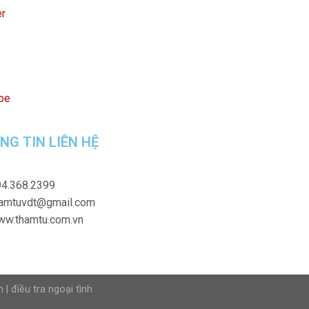
er
be
NG TIN LIÊN HỆ
4.368.2399
hamtuvdt@gmail.com
ww.thamtu.com.vn
n
|
điều tra ngoại tình