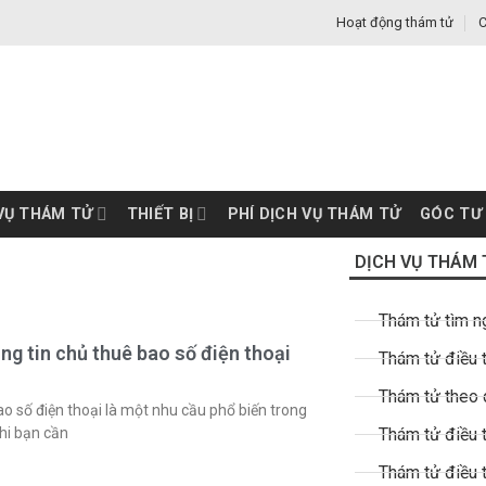
Hoạt động thám tử
C
VỤ THÁM TỬ
THIẾT BỊ
PHÍ DỊCH VỤ THÁM TỬ
GÓC TƯ
DỊCH VỤ THÁM 
Thám tử tìm n
g tin chủ thuê bao số điện thoại
Thám tử điều t
Thám tử theo 
ao số điện thoại là một nhu cầu phổ biến trong
hi bạn cần
Thám tử điều t
Thám tử điều 