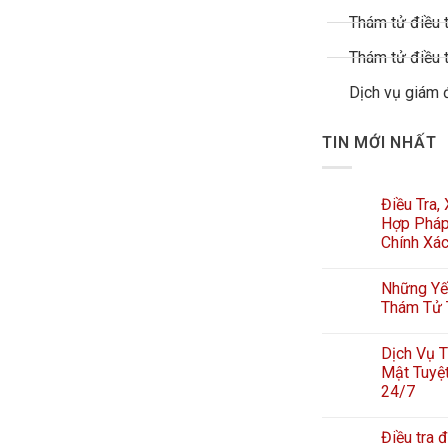
Thám tử điều t
Thám tử điều t
Dịch vụ giám 
TIN MỚI NHẤT
Điều Tra,
Hợp Pháp
Chính Xá
Những Yếu
Thám Tử 
Dịch Vụ T
Mật Tuyệt
24/7
Điều tra đ