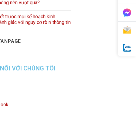
hông nên vượt qua?
iết trước mọi kế hoạch kinh
nh giác với nguy cơ rò rỉ thông tin
FANPAGE
 NỐI VỚI CHÚNG TÔI
book