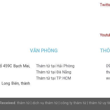
Twitt
Youtu
VĂN PHÒNG
THÔ
số 459C Bạch Mai,
Thám tử tại Hải Phòng
09
Thám tử tại Đà Nẵng
t
Thám tử tại TP. HCM
w
Long Biên, thành
 Received
.
thám tử
|
dịch vụ thám tử
|
công ty thám tử
|
thám tử uy tí