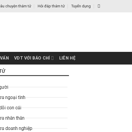
âu chuyện thám tử
Hỏi đáp thám tử
Tuyển dụng
 VẤN
VDT VỚI BÁO CHÍ
LIÊN HỆ
TỬ
gười
ra ngoại tình
dõi con cái
ra nhân thân
tra doanh nghiệp