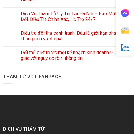
Dịch Vụ Thám Tử Uy Tín Tại Hà Nội – Bảo Mật Tuyệt
Đối, Điều Tra Chính Xác, Hỗ Trợ 24/7
Điều tra đối thủ cạnh tranh: Đâu là giới hạn pháp lý
không nên vượt qua?
Đối thủ biết trước mọi kế hoạch kinh doanh? Cảnh
giác với nguy cơ rò rỉ thông tin
THÁM TỬ VDT FANPAGE
DỊCH VỤ THÁM TỬ